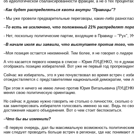
об идеологической сбалансированности фракции, а не о тех процентах,
–
Как будет распределяться квота внутри "Правицы"?
- Мы уже провели предварительные переговоры, каких-либо разногласи
–
То есть не исключено, что положенный 21% распределят пор
- Нет, поскольку политические партии, входящие в Правицу – "Рух", 
–
В начале июля вы заявили, что выступаете против того, что
–Моя позиция остается неизменной. Тем более, я не говорил о лидере
А что касается первого номера в списке – Юрия ЛУЦЕНКО, то я думаю
отображать позицию избирателей. Вот уже не первый год пропрезидент
Сейчас же избиратель, это я уже почувствовал во время встреч с изб
отождествляется с представителями национальной демократии, чем л
При этом я ничего не имею лично против Юрия Витальевича (ЛУЦЕНКО)
менял свою политическую ориентацию.
Но сейчас я думаю нужно говорить не столько о личностях, сколько о
как заинтересовать избирателя голосовать именно за нас. Ведь по св
достижения нашего объединения. Вот о чем стоит беспокоиться.
–
Что бы вы изменили?
–В первую очередь, дал бы максимальную возможность политическим п
нам следует проводить больше встреч в регионах, где нас понимают лу