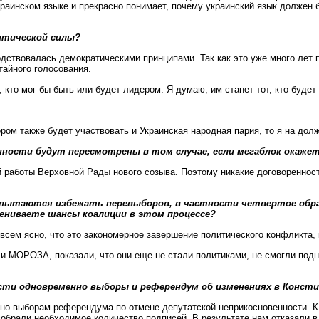
краинском языке и прекрасно понимает, почему украинский язык должен
литической силы?
одствовалась демократическими принципами. Так как это уже много лет 
тайного голосования.
ь, кто мог бы быть или будет лидером. Я думаю, им станет тот, кто буде
ром также будет участвовать и Украинская народная пария, то я на долж
ности будут пересмотрены в том случае, если мегаблок окажет
й работы Верховной Рады нового созыва. Поэтому никакие договоренност
пытаются избежать перевыборов, в частности четвертое обра
ниваете шансы коалиции в этом процессе?
 всем ясно, что это закономерное завершение политического конфликта,
 МОРОЗА, показали, что они еще не стали политиками, не смогли подня
ести одновременно выборы и референдум об изменениях в Конс
о выборам референдума по отмене депутатской неприкосновенности. К 
 собрали необходимое количество подписей. В результате нам отказали 