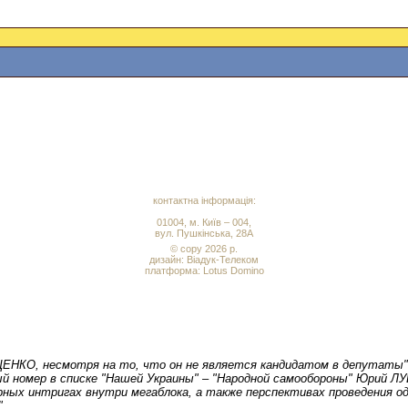
контактна інформація:
01004, м. Київ – 004,
вул. Пушкінська, 28А
© copy 2026 р.
дизайн:
Віадук-Телеком
платформа: Lotus Domino
НКО, несмотря на то, что он не является кандидатом в депутаты", 
й номер в списке "Нашей Украины" – "Народной самообороны" Юрий Л
ных интригах внутри мегаблока, а также перспективах проведения од
.