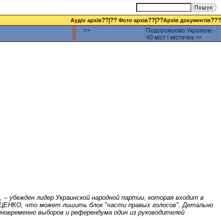
??|??
??|??
???
Аудіо архів
Фото архів
Архів документів
>>
Подорожуємо Україною -
40 міст і містечок >>
– убежден лидер Украинской народной партии, которая входит в
УЦЕНКО, что может лишить блок "части правых голосов". Детально
новременно выборов и референдума один из руководителей