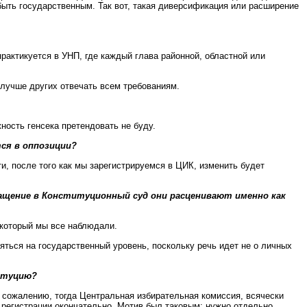
 быть государственным. Так вот, такая диверсификация или расширение
практикуется в УНП, где каждый глава районной, областной или
т лучше других отвечать всем требованиям.
ность генсека претендовать не буду.
ся в оппозиции?
и, после того как мы зарегистрируемся в ЦИК, изменить будет
щение в Конституционный суд они расценивают именно как
 который мы все наблюдали.
ться на государственный уровень, поскольку речь идет не о личных
титуцию?
сожалению, тогда Центральная избирательная комиссия, всячески
в регистрации окончательно. Мотив был таковым: нужно отдельно