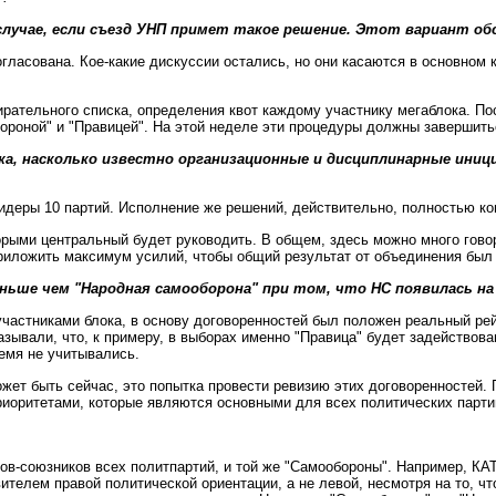
 случае, если съезд УНП примет такое решение. Этот вариант о
гласована. Кое-какие дискуссии остались, но они касаются в основном 
тельного списка, определения квот каждому участнику мегаблока. Поск
ороной" и "Правицей". На этой неделе эти процедуры должны завершить
а, насколько известно организационные и дисциплинарные ини
 лидеры 10 партий. Исполнение же решений, действительно, полностью 
торыми центральный будет руководить. В общем, здесь можно много гов
приложить максимум усилий, чтобы общий результат от объединения был
ньше чем "Народная самооборона" при том, что НС появилась на
частниками блока, в основу договоренностей был положен реальный рей
азывали, что, к примеру, в выборах именно "Правица" будет задействов
ремя не учитывались.
может быть сейчас, это попытка провести ревизию этих договоренностей
оритетами, которые являются основными для всех политических парти
тов-союзников всех политпартий, и той же "Самообороны". Например, КА
лем правой политической ориентации, а не левой, несмотря на то, что 