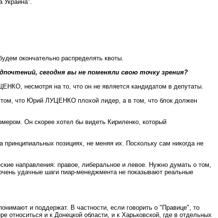
а Украина".
 будем окончательно распределять квоты.
дпочтений, сегодня вы не поменяли свою точку зрения?
ЩЕНКО, несмотря на то, что он не является кандидатом в депутаты.
 том, что Юрий ЛУЦЕНКО плохой лидер, а в том, что блок должен
омером. Он скорее хотел бы видеть Кириленко, который
а принципиальных позициях, не меняя их. Поскольку сам никогда не
ские направления: правое, либеральное и левое. Нужно думать о том,
не очень удачные шаги пиар-менеджмента не показывают реальные
нимают и поддержат. В частности, если говорить о "Правице", то
ре относиться и к Донецкой области, и к Харьковской, где в отдельных