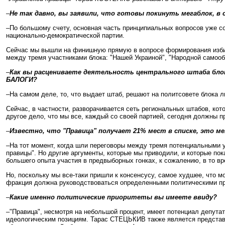
–
Не так давно, вы заявили, что готовы покинуть мегаблок, в
–По большому счету, основная часть принципиальных вопросов уже со
национально-демократической партии.
Сейчас мы вышли на финишную прямую в вопросе формирования избира
между тремя участниками блока: "Нашей Украиной", "Народной самооб
–
Как вы расцениваете деятельность центрального штаба блок
БАЛОГИ?
–На самом деле, то, что выдает штаб, решают на политсовете блока
Сейчас, в частности, разворачивается сеть региональных штабов, ко
другое дело, что мы все, каждый со своей партией, сегодня должны 
–
Известно, что "Правица" получает 21% мест в списке, это ме
–На тот момент, когда шли переговоры между тремя потенциальными у
правицы". Но другие аргументы, которые мы приводили, и которые пок
большего опыта участия в предвыборных гонках, к сожалению, в то в
Но, поскольку мы все-таки пришли к консенсусу, самое худшее, что 
фракция должна руководствоваться определенными политическими при
–
Какие именно политические приоритеты вы имеете ввиду?
–"Правица", несмотря на небольшой процент, имеет потенциал депута
идеологическим позициям. Тарас СТЕЦЬКИВ также является представите