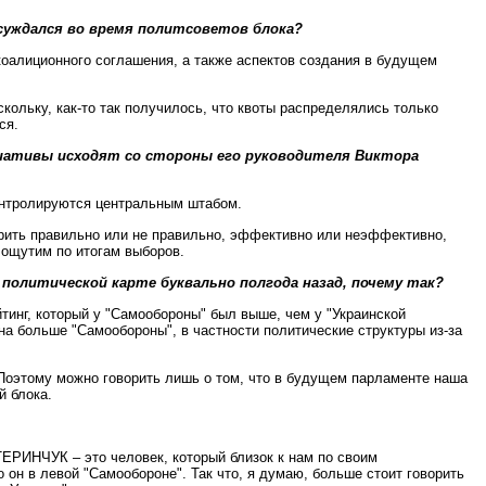
бсуждался во время политсоветов блока?
коалиционного соглашения, а также аспектов создания в будущем
ольку, как-то так получилось, что квоты распределялись только
ся.
циативы исходят со стороны его руководителя Виктора
контролируются центральным штабом.
орить правильно или не правильно, эффективно или неэффективно,
 ощутим по итогам выборов.
 политической карте буквально полгода назад, почему так?
тинг, который у "Самообороны" был выше, чем у "Украинской
ана больше "Самообороны", в частности политические структуры из-за
. Поэтому можно говорить лишь о том, что в будущем парламенте наша
й блока.
ТЕРИНЧУК – это человек, который близок к нам по своим
он в левой "Самообороне". Так что, я думаю, больше стоит говорить