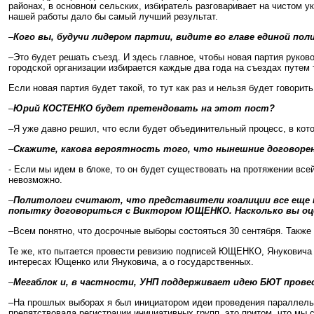
районах, в основном сельских, избиратель разговаривает на чистом у
нашей работы дало бы самый лучший результат.
–
Кого вы, будучи лидером партии, видите во главе единой по
–Это будет решать съезд. И здесь главное, чтобы новая партия руков
городской организации избирается каждые два года на съездах путем 
Если новая партия будет такой, то тут как раз и нельзя будет говорит
–
Юрий КОСТЕНКО будет претендовать на этот пост?
–Я уже давно решил, что если будет объединительный процесс, в кото
–
Скажите, какова вероятность того, что нынешние договорен
- Если мы идем в блоке, то он будет существовать на протяжении все
невозможно.
–
Политологи считают, что представители коалиции все еще 
попытку договориться с Виктором ЮЩЕНКО. Насколько вы оце
–Всем понятно, что досрочные выборы состояться 30 сентября. Также
Те же, кто пытается провести ревизию подписей ЮЩЕНКО, Януковича и
интересах Ющенко или Януковича, а о государственных.
–
Мегаблок и, в частности, УНП поддерживает идею БЮТ пров
–На прошлых выборах я был инициатором идеи проведения параллельн
препятствовала регистрации инициативных групп, это притом, что мы