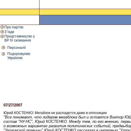
Про партію
З`їзди
Представництво у
ВР IV скликання
Персоналії
Подорожуємо
Україною
07/27/2007
01:01 PM
Юрий КОСТЕНКО: Мегаблок не распадется даже в оппозиции
"Все понимают, что лидером мегаблока был и остается Виктор ЮЩЕ
состав "НУ-НС", Юрий КОСТЕНКО. Между тем, по его мнению, первы
о возможных вариантах развития политических событий, предвыбор
"Украинской правицы" Юрий КОСТЕНКО рассказал в интервью "Yтру"