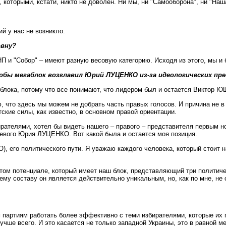
 которыми, кстати, никто не доволен. Ни мы, ни "Самооборона", ни "Наш
й у нас не возникло.
овну?
УНП и "Собор" – имеют разную весовую категорию. Исходя из этого, мы и
бы мегаблок возглавил Юрий ЛУЦЕНКО из-за идеологических пре
 блока, потому что все понимают, что лидером был и остается Виктор Ю
, что здесь мы можем не добрать часть правых голосов. И причина не в
ские силы, как известно, в основном правой ориентации.
ирателями, хотел бы видеть нашего – правого – представителя первым н
евого Юрия ЛУЦЕНКО. Вот какой была и остается моя позиция.
, его политического пути. Я уважаю каждого человека, который стоит н
 том потенциале, который имеет наш блок, представляющий три политиче
оему составу он является действительно уникальным, но, как по мне, 
артиям работать более эффективно с теми избирателями, которые их по
чше всего. И это касается не только западной Украины, это в равной ме