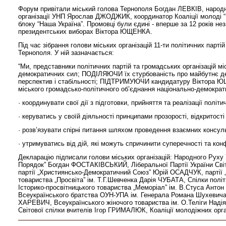
Форум привітали міський голова Тернополя Богдан ЛЕВКІВ, народни
організації УНП Ярослав ДЖОДЖИК, координатор Коаліції молоді “На
блоку “Наша Україна”. Промовці були єдині - вперше за 12 років не
президентських виборах Віктора ЮЩЕНКА.
Під час зібрання голови міських організацій 11-ти політичних па
Тернополя. У ній зазначається:
“Ми, представники політичних партій та громадських організацій
демократичних сил; ПОДІЛЯЮЧИ їх стурбованість про майбутнє дер
перспектив і стабільності; ПІДТРИМУЮЧИ кандидатуру Віктора Ю
міського громадсько-політичного об’єднання національно-демократи
· координувати свої дії з підготовки, прийняття та реалізації пол
· керуватись у своїй діяльності принципами прозорості, відкритості
· розв’язувати спірні питання шляхом проведення взаємних консул
· утримуватись від дій, які можуть спричинити суперечності та к
Декларацію підписали голови міських організацій: Народного Рух
Порядок” Богдан ФОСТАКІВСЬКИЙ, Ліберальної Партії України Сві
партії „Християнсько-Демократичний Союз” Юрій ОСАДЧУК, партії
товариства „Просвіта” ім. Т.Г.Шевченка Дарія ЧУБАТА, Спілки пол
Історико-просвітницького товариства „Меморіал” ім. В.Стуса Анто
Всеукраїнського братства ОУН-УПА ім. Генерала Романа Шухевича „
ХАРЕВИЧ, Всеукраїнського жіночого товариства ім. О.Теліги На
Світової спілки вчителів Ігор ГРИМАЛЮК, Коаліції молодіжних орга