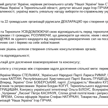
й депутат України, керівник регіонального штабу “Нашої України” Іван 
ша Україна” в Тернопільській області, депутат міської ради Ігор ГІРЧАК
залежності, українці мають унікальну нагоду вибороти по-справжньому укр
ртій та 22 громадських організацій рідписали ДЕКЛАРАЦІЮ про створення 
 міста Тернополя УСВІДОМЛЮЮЧИ свою відповідальність перед тернополяна
жави і її громадян; РОЗУМІЮЧИ, що демократія ще ніколи, ніким і ніко
ЩЕНКА як єдиного кандидата від національно-демократичних сил на по
чних сил і беремо на себе зобов’язання:
ітичних рішень шляхом створення спільних консультативних органів;
 та відповідальності;
ьтацій для досягнення взаєморозуміння та консенсусу;
онфлікти у стосунках між сторонами задля досягнення спільної мети: пе
у України Мирон СТЕЛЬМАХ, Української Народної Партії Лариса РИМАР, К
тлана КАПТАН, Республіканської Християнської Партії Василь ГРУШЕЦЬК
 „Вперед, Україно” Олег БОБЕРСЬКИЙ, партії „Солідарність” Михайло КУ
ітв’язнів та репресованих України Богдан КОГУТ, Тернопільського відділ
н ГРИЦИШИН, Конгресу української інтелігенції Ольга БІЛОУС, Всеукраїнс
Чупринки” „Лисоня” Петро КАСІНЧУК, Спілки дітей політв’язнів і репресо
дія ЯРЕМА, Спілка офіцерів України Стефан НАТУРКАЧ, Товариства „Ле
нізацій “Наша Україна” Ігор ГІРЧАК.