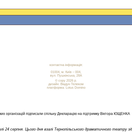
контактна інформація:
01004, м. Київ – 004,
вул. Пушкінська, 28А
© copy 2026 р.
дизайн:
Віадук-Телеком
платформа: Lotus Domino
ьких організацій підписали спільну Декларацію на підтримку Віктора ЮЩЕНКА
олі 24 серпня. Цього дня взалі Тернопільського драматичного театру 