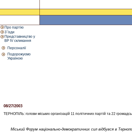
Про партію
З`їзди
Представництво у
ВР IV скликання
Персоналії
Подорожуємо
Україною
08/27/2003
01:31 PM
ТЕРНОПІЛЬ: голови міських організацій 11 політичних партій та 22 громадс
Міський Форум національно-демократичних сил відбувся в Терноп