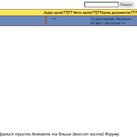
??|??
??|??
???
Аудіо архів
Фото архів
Архів документів
>>
Подорожуємо Україною -
40 міст і містечок >>
зібралися триста делегатів та більше двохсот гостей Форуму.