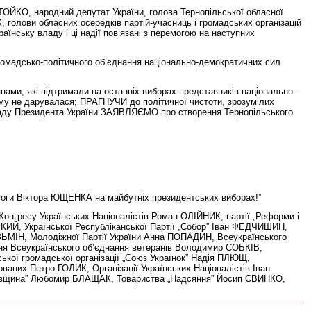
СТОЙКО, народний депутат України, голова Тернопільської обласної
, голови обласних осередків партій-учасниць і громадських організацій
аїнську владу і ці надії пов’язані з перемогою на наступних
громадсько-політичного об’єднання національно-демократичних сил
ми, які підтримали на останніх виборах представників національно-
му не дарувалася; ПРАГНУЧИ до політичної чистоти, зрозумілих
саду Президента України ЗАЯВЛЯЄМО про створення Тернопільського
ремоги Віктора ЮЩЕНКА на майбутніх президентських виборах!”
онгресу Українських Націоналістів Роман ОЛІЙНИК, партії „Реформи і
ИЙ, Української Республіканської Партії „Собор” Іван ФЕДЧИШИН,
ЗЬМІН, Молодіжної Партії України Анна ПОПАДИН, Всеукраїнського
ення Всеукраїнського об’єднання ветеранів Володимир СОБКІВ,
ької громадської організації „Союз Українок” Надія ПЛЮЩ,
ваних Петро ГОЛИК, Організації Українських Націоналістів Іван
мківщина” Любомир БЛАЩАК, Товариства „Надсяння” Йосип СВИНКО,