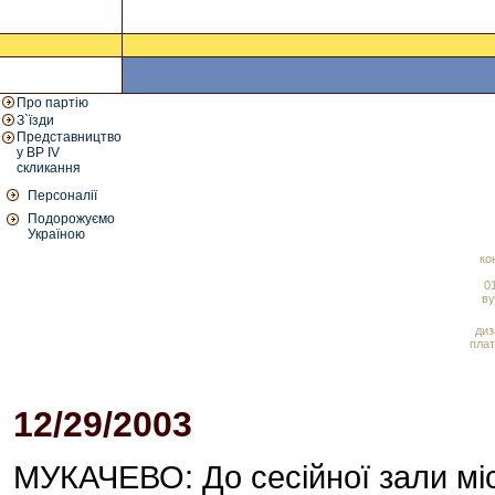
Про партію
З`їзди
Представництво
у ВР IV
скликання
Персоналії
Подорожуємо
Україною
ко
01
ву
диз
плат
12/29/2003
04:00 PM
МУКАЧЕВО: До сесійної зали міс