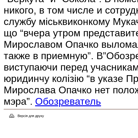
никого, в том числе и сотруд
службу міськвиконкому Мука
що “вчера утром представите
Мирославом Опачко выломал
также в приемную”. В”Обозре
виступаючи перед учасниками
юридинчу колізію “в указе П
Мирослава Опачко нет полож
мэра”.
Обозреватель
Версія для друку