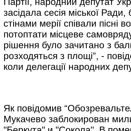
Партії, народний депутат Укр
засідала сесія міської Ради,
стінами мерії співали пісні в
потоптати місцеве самовряду
рішення було зачитано з бал
розходяться з площі”, - пов
коли делегації народних депу
Як повідомив “Обозревальтел
Мукачево заблокирован мил
"Беркута" и "Сокола". В пом