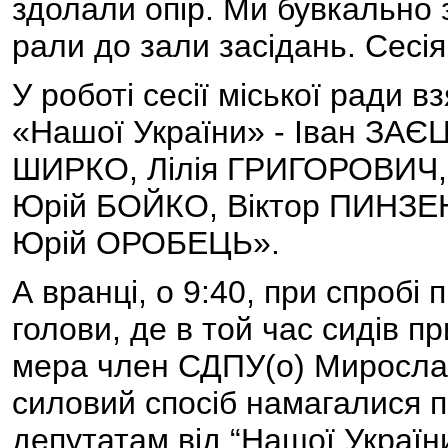
здолали опір. Ми бувкально з
рали до зали засідань. Сесія
У роботі сесії міської ради в
«Нашої України» - Іван ЗАЄ
ШИРКО, Лілія ГРИГОРОВИЧ,
Юрій БОЙКО, Віктор ПИНЗЕН
Юрій ОРОБЕЦЬ».
А вранці, о 9:40, при спробі
голови, де в той час сидів 
мера член СДПУ(о) Миросла
силовий спосіб намагалися 
депутатам від “Нашої Украї