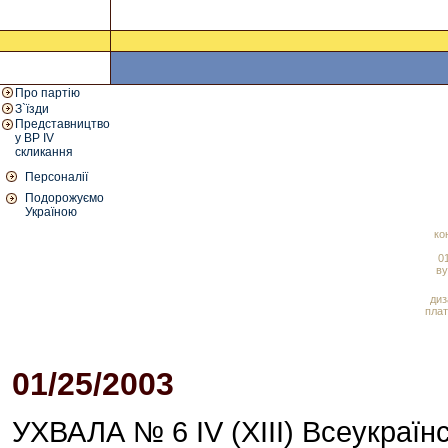
Про партію
З`їзди
Представництво
у ВР IV
скликання
Персоналії
Подорожуємо
Україною
ко
01
ву
диз
плат
01/25/2003
05:06 PM
УХВАЛА № 6 IV (XIII) Всеукраїнс