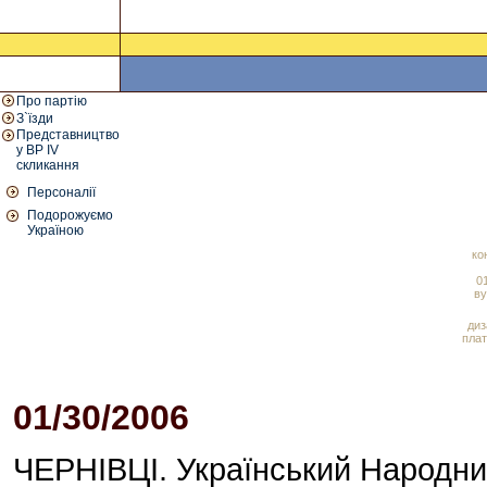
Про партію
З`їзди
Представництво
у ВР IV
скликання
Персоналії
Подорожуємо
Україною
ко
01
ву
диз
плат
01/30/2006
12:44 PM
ЧЕРНІВЦІ. Український Народни