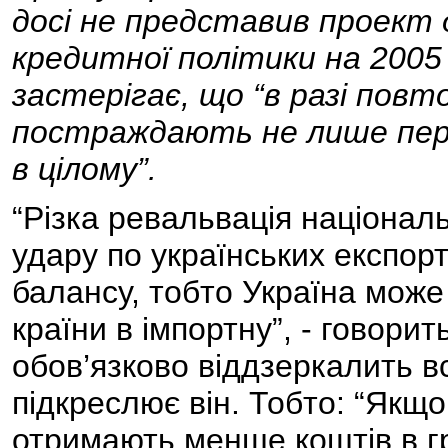
досі не представив проект
кредитної політики на 2005
застерігає, що “в разі повт
постраждають не лише перес
в цілому”.
“Різка ревальвація націонал
удару по українських експор
балансу, тобто Україна може
країни в імпортну”, - говор
обов’язково віддзеркалить вс
підкреслює він. Тобто: “Якщ
отримають менше коштів в гр