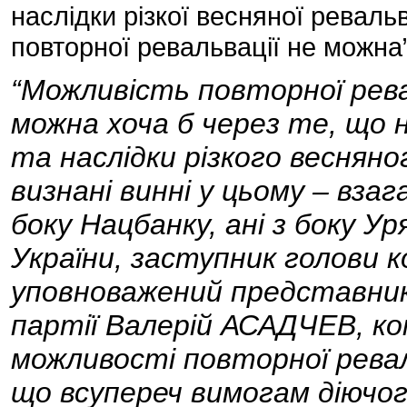
наслідки різкої весняної реваль
повторної ревальвації не можна
“Можливість повторної рева
можна хоча б через те, що н
та наслідки різкого весняно
визнані винні у цьому – взаг
боку Нацбанку, ані з боку У
України, заступник голови 
уповноважений представник 
партії Валерій АСАДЧЕВ, к
можливості повторної реваль
що всупереч вимогам діючо