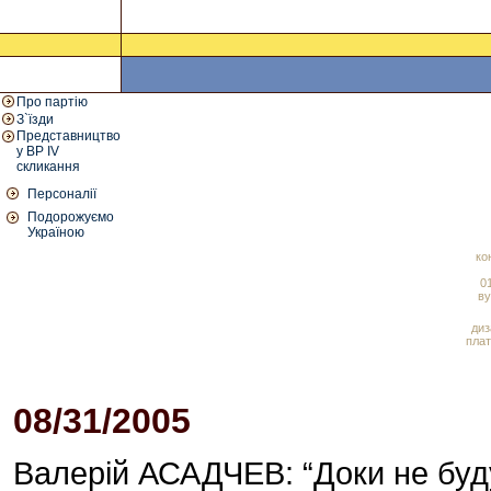
Про партію
З`їзди
Представництво
у ВР IV
скликання
Персоналії
Подорожуємо
Україною
ко
01
ву
диз
плат
08/31/2005
05:00 PM
Валерій АСАДЧЕВ: “Доки не буд