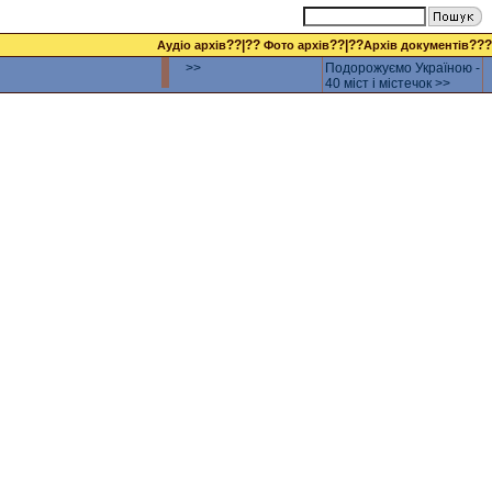
??|??
??|??
???
Аудіо архів
Фото архів
Архів документів
>>
Подорожуємо Україною -
40 міст і містечок >>