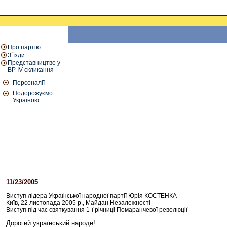
Про партію
З`їзди
Представництво у
ВР IV скликання
Персоналії
Подорожуємо
Україною
11/23/2005
02:00 PM
Виступ лідера Української народної партії Юрія КОСТЕНКА
Київ, 22 листопада 2005 р., Майдан Незалежності
Виступ під час святкування 1-ї річниці Помаранчевої революції
Дорогий український народе!