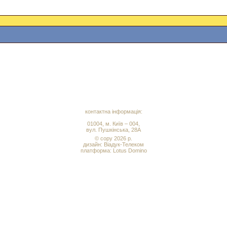
контактна інформація:
01004, м. Київ – 004,
вул. Пушкінська, 28А
© copy 2026 р.
дизайн:
Віадук-Телеком
платформа: Lotus Domino