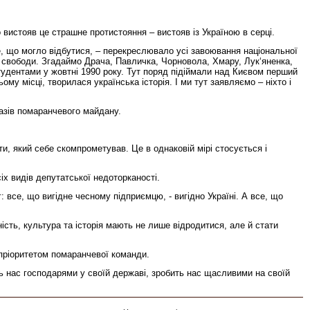
 вистояв це страшне протистояння – вистояв із Україною в серці.
е, що могло відбутися, – перекреслювало усі завоювання національної
ї свободи. Згадаймо Драча, Павличка, Чорновола, Хмару, Лук‘яненка,
студентами у жовтні 1990 року. Тут поряд підіймали над Києвом перший
му місці, творилася українська історія. І ми тут заявляємо – ніхто і
казів помаранчевого майдану.
ти, який себе скомпрометував. Це в однаковій мірі стосується і
х видів депутатської недоторканості.
 все, що вигідне чесному підприємцю, - вигідно Україні. А все, що
сть, культура та історія мають не лише відродитися, але й стати
м пріоритетом помаранчевої команди.
ть нас господарями у своїй державі, зробить нас щасливими на своїй