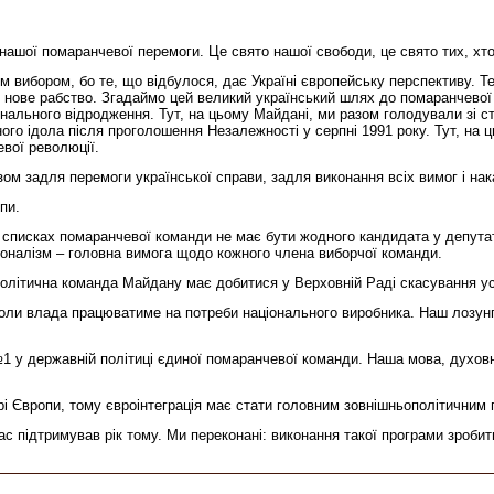
нашої помаранчевої перемоги. Це свято нашої свободи, це свято тих, хто
м вибором, бо те, що відбулося, дає Україні європейську перспективу. Т
 у нове рабство. Згадаймо цей великий український шлях до помаранчево
ціонального відродження. Тут, на цьому Майдані, ми разом голодували зі 
го ідола після проголошення Незалежності у серпні 1991 року. Тут, на цьо
евої революції.
зом задля перемоги української справи, задля виконання всіх вимог і на
пи.
 У списках помаранчевої команди не має бути жодного кандидата у депута
сіоналізм – головна вимога щодо кожного члена виборчої команди.
Політична команда Майдану має добитися у Верховній Раді скасування усі
 коли влада працюватиме на потреби національного виробника. Наш лозунг:
1 у державній політиці єдиної помаранчевої команди. Наша мова, духовні
ентрі Європи, тому євроінтеграція має стати головним зовнішньополітични
ас підтримував рік тому. Ми переконані: виконання такої програми зроби