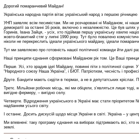
Дорогий помаранчевий Майдан!
Українська народна партія вітає український народ з першою річницею 
УНП заявляє всім песимістам. Ми не розчаровані ні Майданом, ні наши
демократії за останні 16 років, включно з незалежністю. Це був шлях
Горинів, Івана Зайця, - усіх, хто підіймав першу українську хвилю на
жовто-блакитний стяг у липні 1990 року. Тут було повалено комуністично
ніколи не перекреслить ідеали українського майдану, ідеали помаранч
Тут ми заявляємо про готовність нашої політичної команди йти далі ра
Наші принципи єднання сформовані Майданом рік том. Це Ваші принци
Перше. Усі, хто зрадив ідеї Майдану, повинні піти з політичної сцени.
“Народного союзу Наша Україна”, і БЮТ. Патріотизм, чесність і профе
Друге. Бандити мають сидіти в тюрмах, а не в депутатських кріслах. 
Третє. Мільйони робочих місць, які ми обіцяли, з’являться лише тоді,
вигідне фермеру, – вигідно селу.
Четверте. Відродження українського в Україні має стати пріоритетом №
надбанням усього світу.
І останнє. Досить дискусій щодо місця України в світі. Україна – у ц
Ми впевнені: таку програму єднання на виборах підтримають всі, хто н
землі.