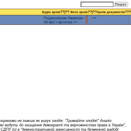
??|??
??|??
???
Аудіо архів
Фото архів
Архів документів
Подорожуємо Україною -
>>
40 міст і містечок >>
цінюємо не інакше як вигук злодія: “Тримайте злодія!” Аналіз
кі ведуть до знищення демократії та верховенства права в Україні”,
ку СДПУ (о) в “демонстративній агресивності та безмежній жадобі