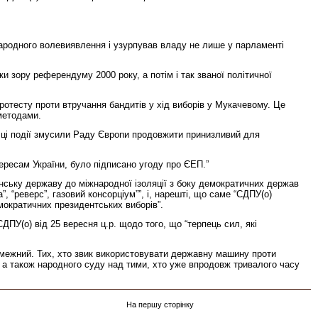
народного волевиявлення і узурпував владу не лише у парламенті
ки зору референдуму 2000 року, а потім і так званої політичної
протесту проти втручання бандитів у хід виборів у Мукачевому. Це
методами.
е ці події змусили Раду Європи продовжити принизливий для
ересам України, було підписано угоду про ЄЕП.”
аїнську державу до міжнародної ізоляції з боку демократичних держав
, “реверс”, газовий консорціум””, і, нарешті, що саме “СДПУ(о)
мократичних президентських виборів”.
ПУ(о) від 25 вересня ц.р. щодо того, що “терпець сил, які
езмежний. Тих, хто звик використовувати державну машину проти
 а також народного суду над тими, хто уже впродовж тривалого часу
На першу сторінку