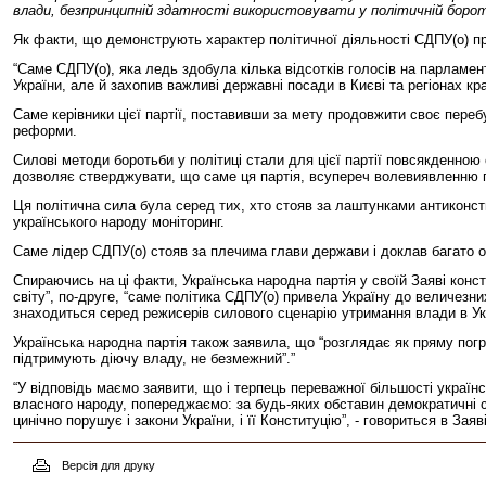
влади, безпринципній здатності використовувати у політичній бороть
Як факти, що демонструють характер політичної діяльності СДПУ(о) про
“Саме СДПУ(о), яка ледь здобула кілька відсотків голосів на парламе
України, але й захопив важливі державні посади в Києві та регіонах кра
Саме керівники цієї партії, поставивши за мету продовжити своє перебу
реформи.
Силові методи боротьби у політиці стали для цієї партії повсякденною
дозволяє стверджувати, що саме ця партія, всупереч волевиявленню 
Ця політична сила була серед тих, хто стояв за лаштунками антиконст
українського народу моніторинг.
Саме лідер СДПУ(о) стояв за плечима глави держави і доклав багато о
Спираючись на ці факти, Українська народна партія у своїй Заяві конс
світу”, по-друге, “саме політика СДПУ(о) привела Україну до величезни
знаходиться серед режисерів силового сценарію утримання влади в Ук
Українська народна партія також заявила, що “розглядає як пряму погр
підтримують діючу владу, не безмежний”.”
“У відповідь маємо заявити, що і терпець переважної більшості україн
власного народу, попереджаємо: за будь-яких обставин демократичні с
цинічно порушує і закони України, і її Конституцію”, - говориться в Заяв
Версія для друку