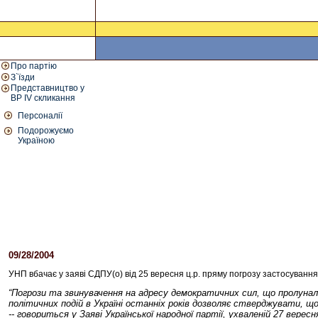
Про партію
З`їзди
Представництво у
ВР IV скликання
Персоналії
Подорожуємо
Україною
09/28/2004
11:16 AM
УНП вбачає у заяві СДПУ(о) від 25 вересня ц.р. пряму погрозу застосуванн
“Погрози та звинувачення на адресу демократичних сил, що пролунали з
політичних подій в Україні останніх років дозволяє стверджувати, щ
-- говориться у Заяві Української народної партії, ухваленій 27 вер