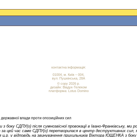
контактна інформація:
01004, м. Київ – 004,
вул. Пушкінська, 28А
© copy 2026 р.
дизайн:
Віадук-Телеком
платформа: Lotus Domino
я державної влади проти опозиційних сил
 боку СДПУ(о) після сумнозвісної провокації в Івано-Франківську, ми роз
о за цей час саме СДПУ(о) перетворилася в центр деструктивних сил, я
есня ц.р. у відповідь на звинувачення прихильників Віктора ЮЩЕНКА з бо