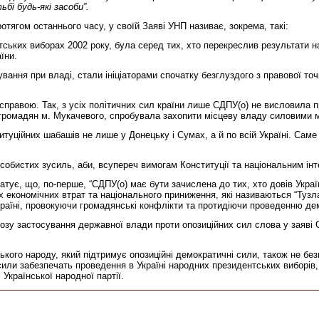
бі будь-які засоби”.
тягом останнього часу, у своїй Заяві УНП називає, зокрема, такі:
нтських виборах 2002 року, була серед тих, хто перекреслив результати 
їни.
вання при владі, стали ініціаторами спочатку безглуздого з правової точ
 справою. Так, з усіх політичних сил країни лише СДПУ(о) не висловила 
громадян м. Мукачевого, спробувала захопити місцеву владу силовими 
итуційних шабашів не лише у Донецьку і Сумах, а й по всій Україні. Сам
собистих зусиль, аби, всупереч вимогам Конституції та національним інт
татує, що, по-перше, “СДПУ(о) має бути зачислена до тих, хто довів Укр
х економічних втрат та національного приниження, які називаються “Тузла”
раїні, провокуючи громадянські конфлікти та протидіючи проведенню де
озу застосування державної влади проти опозиційних сил слова у заяві СД
ського народу, який підтримує опозиційні демократичні сили, також не б
или забезпечать проведення в Україні народних президентських виборів,
і Української народної партії.