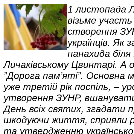
1 листопада Л
візьме участь 
створення ЗУ
українців. Як 
панахида біля
Личаківському Цвинтарі. А о
”Дорога пам’яті”. Основна м
уже третій рік поспіль, – у
утворення ЗУНР, вшанувати
День всіх святих, згадати пр
шкодуючи життя, сприяли ре
та утвердженню української 