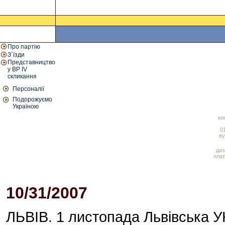
Про партію
З`їзди
Представництво
у ВР IV
скликання
Персоналії
Подорожуємо
Україною
ко
01
ву
диз
плат
10/31/2007
12:17 PM
ЛЬВІВ. 1 листопада Львівська У