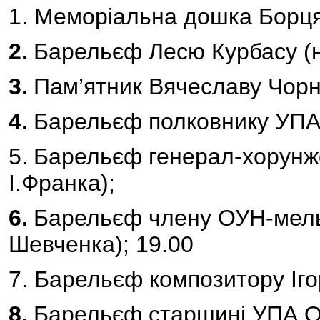
1. Меморіальна дошка Борцям
2.
Барельєф Лесю Курбасу (на
3.
Пам’ятник Вячеславу Чорн
4.
Барельєф полковнику УПА 
5.
Барельєф генерал-хорунж
І.Франка);
6.
Барельєф члену ОУН-мельн
Шевченка); 19.00
7. Барельєф композитору Іго
8.
Барельєф старшині УПА О