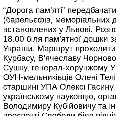
“Дорога пам’яті” передбачат
(барельєфів, меморіальних д
встановлених у Львові. Розп
18.00 біля пам’ятної дошки 
України. Маршрут проходити
Курбасу, В’ячеславу Чорнов
Сушку, генерал-хорунжому У
ОУН-мельниківців Олені Теліз
старшині УПА Олексі Гасину,
українському науковцю, орган
Володимиру Кубійовичу та ін
проспекті Свободи біля підн