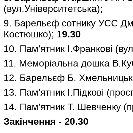
(вул.Університетська);
9.
Барельєф сотнику УСС Дми
Костюшко); 1
9.30
10. Пам’ятник І.Франкові (ву
11. Меморіальна дошка В.Куб
12. Барельєф Б. Хмельницько
13. Пам’ятник І.Підкові (про
14. Пам’ятник Т. Шевченку (
Закінчення - 20.30