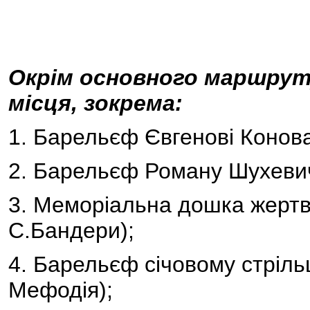
Окрім основного маршруту
місця, зокрема:
1. Барельєф Євгенові Конова
2. Барельєф Роману Шухевичу
3. Меморіальна дошка жертва
С.Бандери);
4. Барельєф січовому стріль
Мефодія);