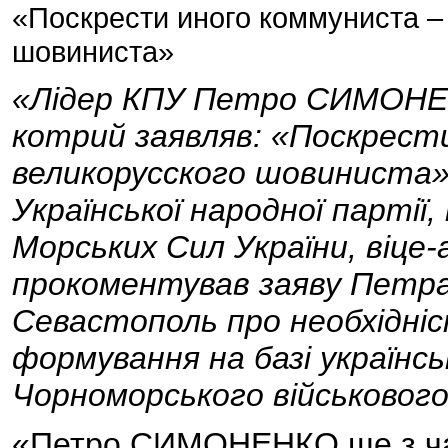
«Поскрести иного коммуниста –
шовиниста»
«Лідер КПУ Петро СИМОНЕН
котрий заявляв: «Поскрест
великорусского шовиниста»
Української народної партії
Морських Сил України, віце
прокоментував заяву Петра
Севастополь про необхідні
формування на базі українс
Чорноморського військовог
«Петро СИМОНЕНКО ще з часі