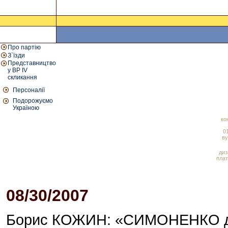
Про партію
З`їзди
Представництво
у ВР IV
скликання
Персоналії
Подорожуємо
Україною
ко
01
ву
диз
плат
08/30/2007
03:11 PM
Борис КОЖИН: «СИМОНЕНКО діє 