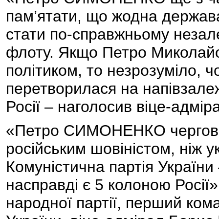
пам’ятати, що жодна держава
стати по-справжньому незал
флоту. Якщо Петро Миколайо
політиком, то незрозуміло, ч
перетворилася на напівзалеж
Росії – наголосив віце-адмір
«Петро СИМОНЕНКО чергови
російським шовіністом, ніж у
Комуністична партія України
насправді є 5 колоною Росії»
народної партії, перший ко