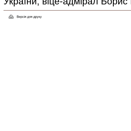
України, віце-адмірал Бори
Версія для друку