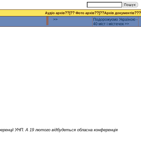
??|??
??|??
???
Аудіо архів
Фото архів
Архів документів
>>
Подорожуємо Україною -
40 міст і містечок >>
нференції УНП. А 19 лютого відбудеться обласна конференція