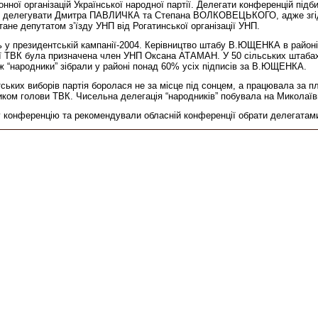
онної організацій Української народної партії. Делегати конференцій підб
ішено делегувати Дмитра ПАВЛИЧКА та Степана ВОЛКОВЕЦЬКОГО, адже згід
ане депутатом з’їзду УНП від Рогатинської організації УНП.
ь у президентській кампанії-2004. Керівництво штабу В.ЮЩЕНКА в районі 
ої ТВК була призначена член УНП Оксана АТАМАН. У 50 сільських штаб
ож “народники” зібрали у районі понад 60% усіх підписів за В.ЮЩЕНКА.
ьких виборів партія боролася не за місце під сонцем, а працювала за плу
ом голови ТВК. Чисельна делегація “народників” побувала на Миколаївщи
у конференцію та рекомендували обласній конференції обрати делегатами