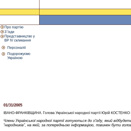
Про партію
З`їзди
Представництво у
ВР IV скликання
Персоналії
Подорожуємо
Україною
01/31/2005
09:28 PM
ІВАНО-ФРАНКІВЩИНА. Голова Української народної партії Юрій КОСТЕНКО ста
Члени Української народної партії готуються до з’їзду, який відбуд
“народників”, на якій, за попередньою інформацією, повинен бути г