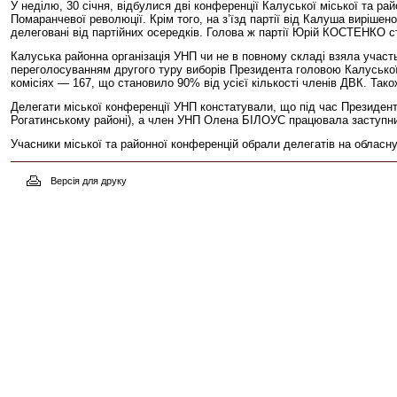
У неділю, 30 січня, відбулися дві конференції Калуської міської та рай
Помаранчевої революції. Крім того, на з’їзд партії від Калуша вир
делеговані від партійних осередків. Голова ж партії Юрій КОСТЕНКО ст
Калуська районна організація УНП чи не в повному складі взяла участ
переголосуванням другого туру виборів Президента головою Калуськ
комісіях — 167, що становило 90% від усієї кількості членів ДВК. Так
Делегати міської конференції УНП констатували, що під час Президентс
Рогатинському районі), а член УНП Олена БІЛОУС працювала заступник
Учасники міської та районної конференцій обрали делегатів на обласн
Версія для друку