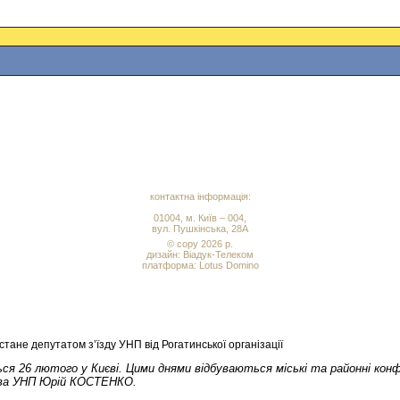
контактна інформація:
01004, м. Київ – 004,
вул. Пушкінська, 28А
© copy 2026 р.
дизайн:
Віадук-Телеком
платформа: Lotus Domino
не депутатом з’їзду УНП від Рогатинської організації
еться 26 лютого у Києві. Цими днями відбуваються міські та районні ко
олова УНП Юрій КОСТЕНКО.