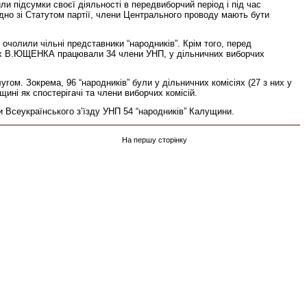
или підсумки своєї діяльності в передвиборчий період і під час
но зі Статутом партії, члени Центрального проводу мають бути
очолили чільні представники “народників”. Крім того, перед
ах В.ЮЩЕНКА працювали 34 члени УНП, у дільничних виборчих
гом. Зокрема, 96 “народників” були у дільничних комісіях (27 з них у
ні як спостерігачі та члени виборчих комісій.
 Всеукраїнського з’їзду УНП 54 “народників” Калущини.
На першу сторінку