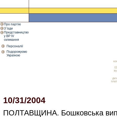
Про партію
З`їзди
Представництво
у ВР IV
скликання
Персоналії
Подорожуємо
Україною
ко
01
ву
диз
плат
10/31/2004
04:19 PM
ПОЛТАВЩИНА. Бошковська випра