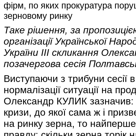
фірм, по яких прокуратура пор
зерновому ринку
Таке рішення, за пропозиціє
організації Української Нар
України ІІІ скликання Олекс
позачергова сесія Полтавськ
Виступаючи з трибуни сесії 
нормалізації ситуації на про
Олександр КУЛИК зазначив: 
кризи, до якої сама ж і приз
на ринку зерна, то найперше 
правду: скільки зерна торік н