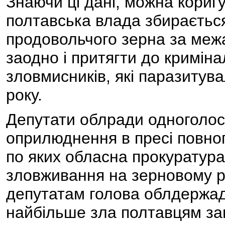
Знаючи ці дані, можна коригу
полтавська влада збирається
продовольчого зерна за межам
заодно і притягти до криміна
зловмисників, які паразитув
року.
Депутати облради одноголо
оприлюднення в пресі повного
по яких обласна прокуратура
зловживання на зерновому ри
депутатам голова облдержадм
найбільше зла полтавцям зав