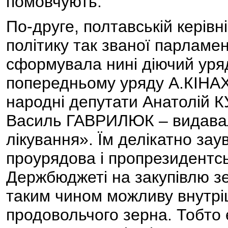
помовчують.
По-друге, полтавській керівні
політику так званої парламен
сформувала нині діючий ур
попередньому уряду А.КІНАХА
народні депутати Анатолій К
Василь ГАВРИЛЮК – видавали
лікування». Їм делікатно зау
проурядова і пропрезидентсь
Держбюджеті на закупівлю з
таким чином можливу внутрі
продовольчого зерна. Тобто 