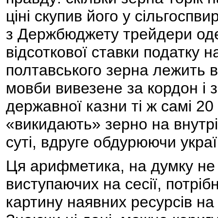
ціні скупив його у сільгоспвир
з Держбюджету трейдери оде
відсоткової ставки податку н
полтавського зерна лежить в
мовби вивезене за кордон і 
державної казни ті ж самі 20 
«викидають» зерно на внутрі
суті, вдруге обдурюючи украї
Ця арифметика, на думку не 
виступаючих на сесії, потріб
картину наявних ресурсів на