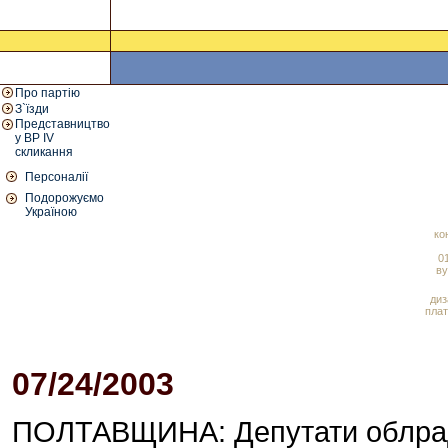
Про партію
З`їзди
Представництво
у ВР IV
скликання
Персоналії
Подорожуємо
Україною
ко
01
ву
диз
плат
07/24/2003
11:31 AM
ПОЛТАВЩИНА: Депутати облрад