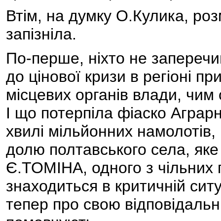
Втім, на думку О.Кулика, роз
запізніла.
По-перше, ніхто не заперечи
до цінової кризи в регіоні п
місцевих органів влади, чим 
І що потерпіла фіаско Аграрна
хвилі мільйонних намолотів, 
долю полтавського села, яке 
Є.ТОМІНА, одного з чільних пр
знаходиться в критичній ситуа
тепер про свою відповідальні