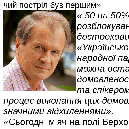
чий постріл був першим»
« 50 на 50
розблокува
дострокових
«Української
народної п
можна оста
домовленос
та спікером
процес виконання цих домов
значними відхиленнями».
«Сьогодні м’яч на полі Верх