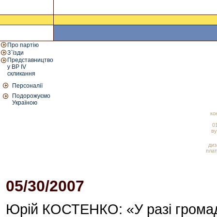
Про партію
З`їзди
Представництво
у ВР IV
скликання
Персоналії
Подорожуємо
Україною
ко
01
ву
диз
плат
05/30/2007
07:17 PM
Юрій КОСТЕНКО: «У разі громад