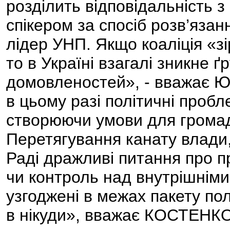
розділить відповідальність 
спікером за спосіб розв’язан
лідер УНП. Якщо коаліція «зі
то в Україні взагалі зникне ґ
домовленостей», - вважає Ю
в цьому разі політичні проб
створюючи умови для громад
Перетягування канату влади,
Раді дражливі питання про п
чи контроль над внутрішніми
узгоджені в межах пакету пол
в нікуди», вважає КОСТЕНКО