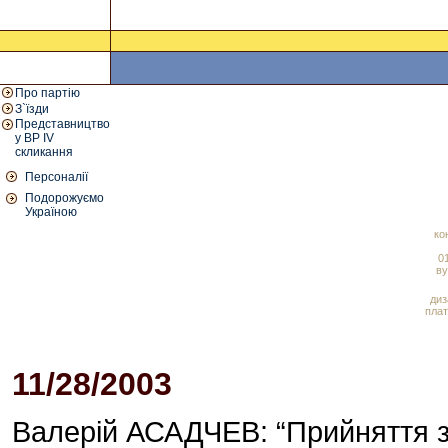
Про партію
З`їзди
Представництво
у ВР IV
скликання
Персоналії
Подорожуємо
Україною
ко
01
ву
диз
плат
11/28/2003
02:15 PM
Валерій АСАДЧЕВ: “Прийняття 