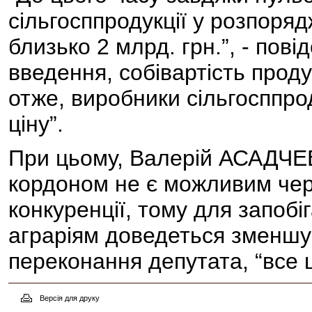
сільгосппродукції у розпоря
близько 2 млрд. грн.”, - пов
введення, собівартість проду
отже, виробники сільгосппрод
ціну”.
При цьому, Валерій АСАДЧЕВ
кордоном не є можливим чер
конкуренції, тому для запобі
аграріям доведеться зменшув
переконання депутата, “все ц
Версія для друку