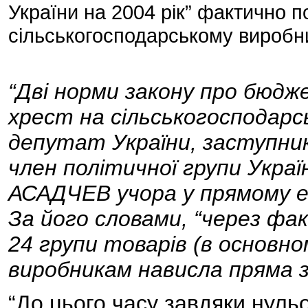
України на 2004 рік” фактично п
сільськогосподарському виробни
“Дві норми закону про бюд
хрест на сільськогосподарсь
депутат України, заступни
член політичної групи Украї
АСАДЧЕВ учора у прямому еф
За його словами, “через фак
24 групи товарів (в основн
виробникам нависла пряма 
“До цього часу завдяки нуль