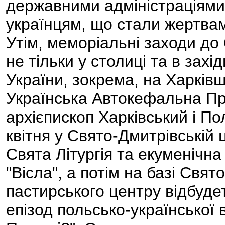
державними адміністраціями
українцям, що стали жертвам
Утім, меморіальні заходи до 
не тільки у столиці та в захі
України, зокрема, на Харківщи
Українська Автокефальна Пр
архієпископ Харківський і П
квітня у Свято-Дмитрівській 
Свята Літургія та екуменічна
"Вісла", а потім на базі Свя
пастирського центру відбудеть
епізод польсько-української 