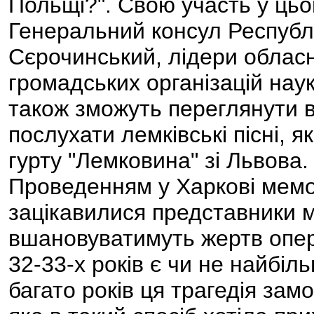
Польщі?". Свою участь у цьо
Генеральний консул Республ
Сєрочинський, лідери обласни
громадських організацій наук
також зможуть переглянути в
послухати лемківські пісні, 
гурту "Лемковина" зі Львова.
Проведенням у Харкові мемо
зацікавилися представники м
вшановуватимуть жертв опера
32-33-х років є чи не найбіл
багато років ця трагедія за