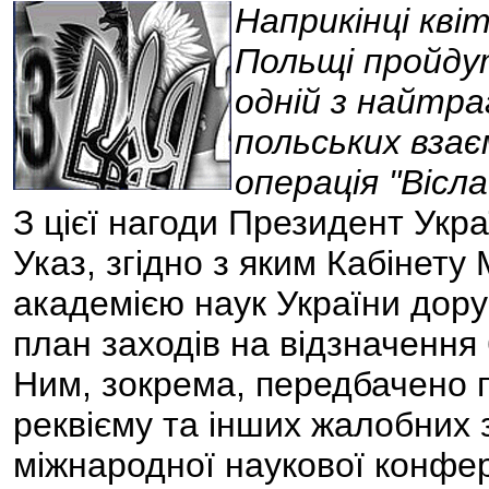
Наприкінці квіт
Польщі пройдут
одній з найтра
польських взає
операція "Вісла
З цієї нагоди Президент Укр
Указ, згідно з яким Кабінету
академією наук України дор
план заходів на відзначення 
Ним, зокрема, передбачено п
реквієму та інших жалобних з
міжнародної наукової конфер