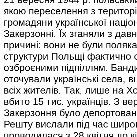
якою переселення з територі
громадяни української націо
Закерзонні. Їх зганяли з дав
причині: вони не були поляк
структури Польщі фактично 
озброєними підпіллям. Банди
оточували українські села, 
всіх жителів. Так, лише на Х
вбито 15 тис. українців. З ве
Закерзоння було депортовано
Решту вислали під час широк
проводилася з 28 квітня до к