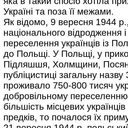
яка в такий спосіб хотіла пр
Україні та поза її межами.
Як відомо, 9 вересня 1944 р
національного відродження і
переселення українців із Пол
до Польщі. У Польщі, у прик
Підляшшя, Холмщини, Посянн
публіцистиці загальну назву
проживало 750-800 тисяч укр
добровільному переселенню 
більшість місцевих українці
предків, то почалося їх прим
21 вересня 1944 р. польський