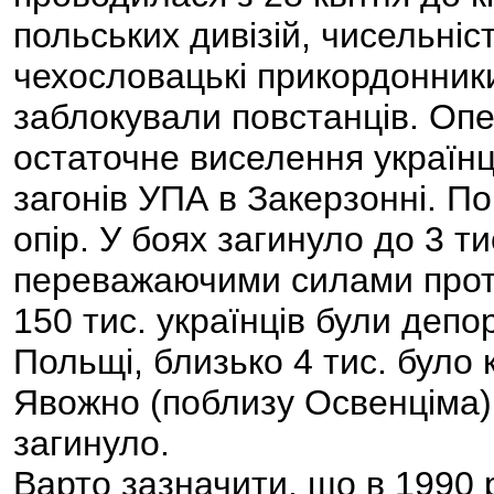
польських дивізій, чисельніс
чехословацькі прикордонники
заблокували повстанців. Опе
остаточне виселення українц
загонів УПА в Закерзонні. П
опір. У боях загинуло до 3 т
переважаючими силами проти
150 тис. українців були депор
Польщі, близько 4 тис. було 
Явожно (поблизу Освенціма), 
загинуло.
Варто зазначити, що в 1990 