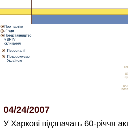
Про партію
З`їзди
Представництво
у ВР IV
скликання
Персоналії
Подорожуємо
Україною
ко
01
ву
диз
плат
04/24/2007
12:27 PM
У Харкові відзначать 60-річчя ак