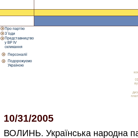
Про партію
З`їзди
Представництво
у ВР IV
скликання
Персоналії
Подорожуємо
Україною
ко
01
ву
диз
плат
10/31/2005
03:46 PM
ВОЛИНЬ. Українська народна па