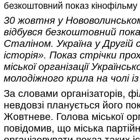
безкоштовний показ кінофільму 
30 жовтня у Нововолинськом
відбувся безкоштовний пока
Сталіном. Україна у Другій с
історія». Показ стрічки про
міської організації Українськ
молодіжного крила на чолі 
За словами організаторів, фі
невдовзі планується його по
Жовтневе. Голова міської о
повідомив, що міська партійн
організовувати показ таких і