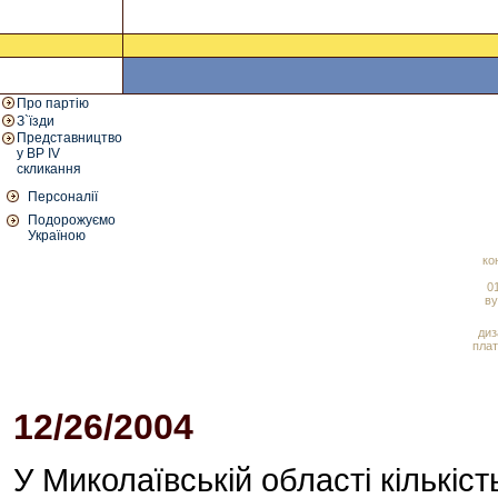
Про партію
З`їзди
Представництво
у ВР IV
скликання
Персоналії
Подорожуємо
Україною
ко
01
ву
диз
плат
12/26/2004
01:24 PM
У Миколаївській області кількі