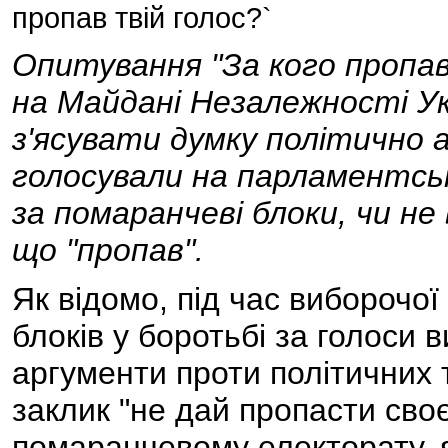
пропав твій голос?`
Опитування "За кого пропав
на Майдані Незалежності Ук
з'ясувати думку політично 
голосували на парламентськ
за помаранчеві блоки, чи не
що "пропав".
Як відомо, під час виборочо
блоків у боротьбі за голоси 
аргументи проти політичних т
заклик "не дай пропасти сво
помаранчевому електорату, я