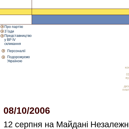
Про партію
З`їзди
Представництво
у ВР IV
скликання
Персоналії
Подорожуємо
Україною
ко
01
ву
диз
плат
08/10/2006
01:30 PM
12 серпня на Майдані Незалежно