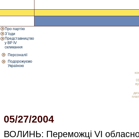
Про партію
З`їзди
Представництво
у ВР IV
скликання
Персоналії
Подорожуємо
Україною
ко
01
ву
диз
плат
05/27/2004
10:25 AM
ВОЛИНЬ: Переможці VI обласного