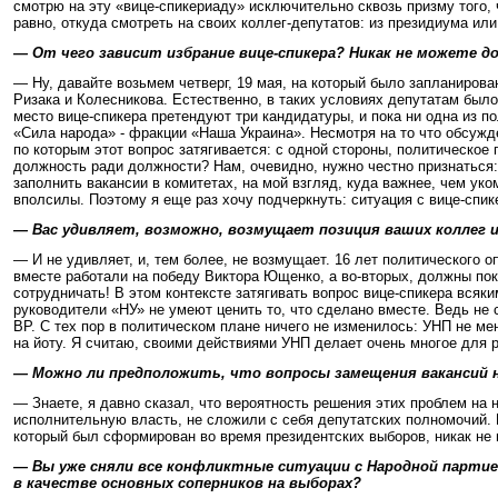
смотрю на эту «вице-спикериаду» исключительно сквозь призму того, 
равно, откуда смотреть на своих коллег-депутатов: из президиума или
— От чего зависит избрание вице-спикера? Никак не можете 
— Ну, давайте возьмем четверг, 19 мая, на который было запланиров
Ризака и Колесникова. Естественно, в таких условиях депутатам было
место вице-спикера претендуют три кандидатуры, и пока ни одна из п
«Сила народа» - фракции «Наша Украина». Несмотря на то что обсужде
по которым этот вопрос затягивается: с одной стороны, политическое 
должность ради должности? Нам, очевидно, нужно честно признаться:
заполнить вакансии в комитетах, на мой взгляд, куда важнее, чем уко
вполсилы. Поэтому я еще раз хочу подчеркнуть: ситуация с вице-спи
— Вас удивляет, возможно, возмущает позиция ваших коллег и
— И не удивляет, и, тем более, не возмущает. 16 лет политического о
вместе работали на победу Виктора Ющенко, а во-вторых, должны пок
сотрудничать! В этом контексте затягивать вопрос вице-спикера всяк
руководители «НУ» не умеют ценить то, что сделано вместе. Ведь не
ВР. С тех пор в политическом плане ничего не изменилось: УНП не ме
на йоту. Я считаю, своими действиями УНП делает очень многое для
— Можно ли предположить, что вопросы замещения вакансий н
— Знаете, я давно сказал, что вероятность решения этих проблем на
исполнительную власть, не сложили с себя депутатских полномочий. П
который был сформирован во время президентских выборов, никак не
— Вы уже сняли все конфликтные ситуации с Народной партией
в качестве основных соперников на выборах?