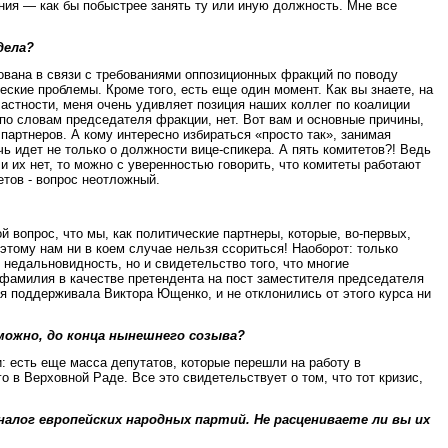
ения — как бы побыстрее занять ту или иную должность. Мне все
дела?
ована в связи с требованиями оппозиционных фракций по поводу
ские проблемы. Кроме того, есть еще один момент. Как вы знаете, на
частности, меня очень удивляет позиция наших коллег по коалиции
 по словам председателя фракции, нет. Вот вам и основные причины,
 партнеров. А кому интересно избираться «просто так», занимая
ь идет не только о должности вице-спикера. А пять комитетов?! Ведь
и их нет, то можно с уверенностью говорить, что комитеты работают
етов - вопрос неотложный.
й вопрос, что мы, как политические партнеры, которые, во-первых,
тому нам ни в коем случае нельзя ссориться! Наоборот: только
 недальновидность, но и свидетельство того, что многие
 фамилия в качестве претендента на пост заместителя председателя
ая поддерживала Виктора Ющенко, и не отклонились от этого курса ни
можно, до конца нынешнего созыва?
: есть еще масса депутатов, которые перешли на работу в
 в Верховной Раде. Все это свидетельствует о том, что тот кризис,
алог европейских народных партий. Не расцениваете ли вы их