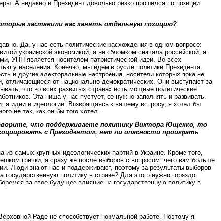
еры. А недавно и Президент довольно резко прошелся по позиции
которые заставили вас занять отдельную позицию?
авно. Да, у нас есть политические расхождения в одном вопросе:
итой украинской экономикой, а не обломком сначала российской, а
ами, УНП является носителем патриотической идеи. Во всех
ью у населения. Конечно, мы идем в русле политики Президента.
сть и другие электоральные настроения, носители которых пока не
и, отличающиеся от национально-демократических. Они выступают за
бывать, что во всех развитых странах есть мощные политические
ботников. Эта ниша у нас пустует, ее нужно заполнять и развивать.
, а идеи и идеологии. Возвращаясь к вашему вопросу, я хотел бы
го не так, как он бы того хотел.
 говорите, что поддерживаете политику Виктора Ющенко, то
социировать с Президентом, нет ли опасности проиграть
 из самых крупных идеологических партий в Украине. Кроме того,
ешком гречки, а сразу же после выборов с вопросом: чего вам больше
ции. Люди знают нас и поддерживают, поэтому за результаты выборов
на государственную политику в стране? Для этого нужно гораздо
боремся за свое будущее влияние на государственную политику в
 Верховной Раде не способствует нормальной работе. Поэтому я