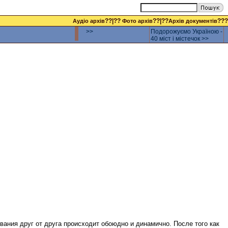
??|??
??|??
???
Аудіо архів
Фото архів
Архів документів
>>
Подорожуємо Україною -
40 міст і містечок >>
вания друг от друга происходит обоюдно и динамично. После того как