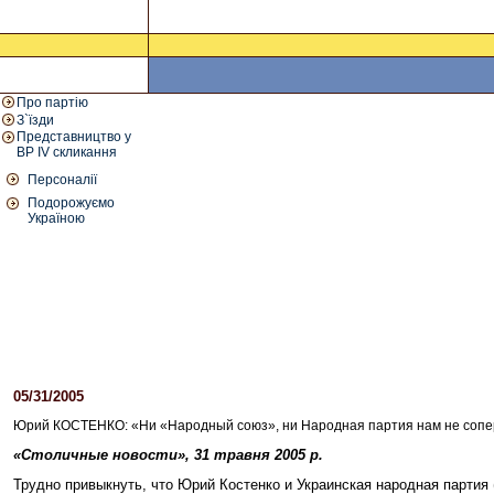
Про партію
З`їзди
Представництво у
ВР IV скликання
Персоналії
Подорожуємо
Україною
05/31/2005
04:15 PM
Юрий КОСТЕНКО: «Ни «Народный союз», ни Народная партия нам не сопе
«Столичные новости», 31 травня 2005 р.
Трудно привыкнуть, что Юрий Костенко и Украинская народная партия 