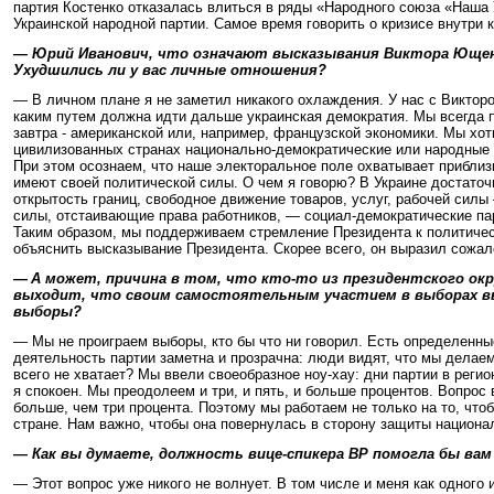
партия Костенко отказалась влиться в ряды «Народного союза «Наша 
Украинской народной партии. Самое время говорить о кризисе внутри
— Юрий Иванович, что означают высказывания Виктора Ющенк
Ухудшились ли у вас личные отношения?
— В личном плане я не заметил никакого охлаждения. У нас с Виктор
каким путем должна идти дальше украинская демократия. Мы всегда п
завтра - американской или, например, французской экономики. Мы хо
цивилизованных странах национально-демократические или народные 
При этом осознаем, что наше электоральное поле охватывает приблиз
имеют своей политической силы. О чем я говорю? В Украине достато
открытость границ, свободное движение товаров, услуг, рабочей силы
силы, отстаивающие права работников, — социал-демократические парти
Таким образом, мы поддерживаем стремление Президента к политическ
объяснить высказывание Президента. Скорее всего, он выразил сожален
—
А может, причина в том, что кто-то из президентского ок
выходит, что своим самостоятельным участием в выборах вы
выборы?
— Мы не проиграем выборы, кто бы что ни говорил. Есть определенны
деятельность партии заметна и прозрачна: люди видят, что мы делаем
всего не хватает? Мы ввели своеобразное ноу-хау: дни партии в реги
я спокоен. Мы преодолеем и три, и пять, и больше процентов. Вопрос
больше, чем три процента. Поэтому мы работаем не только на то, чт
стране. Нам важно, чтобы она повернулась в сторону защиты национал
— Как вы думаете, должность вице-спикера ВР помогла бы вам
— Этот вопрос уже никого не волнует. В том числе и меня как одного