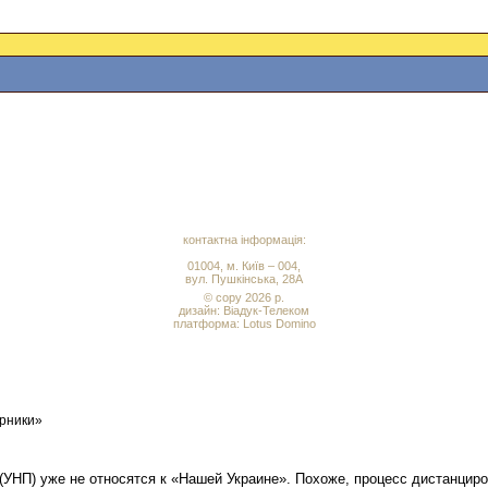
контактна інформація:
01004, м. Київ – 004,
вул. Пушкінська, 28А
© copy 2026 р.
дизайн:
Віадук-Телеком
платформа: Lotus Domino
рники»
(УНП) уже не относятся к «Нашей Украине». Похоже, процесс дистанциро