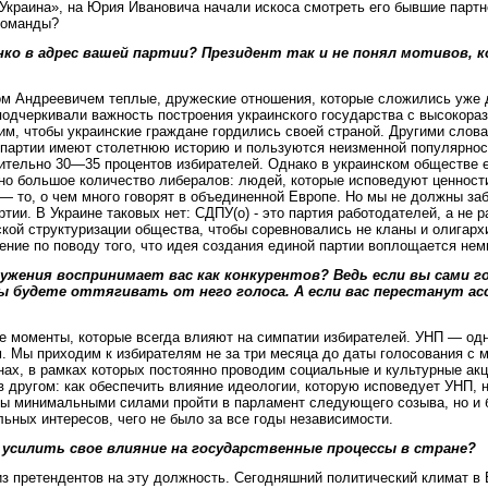
Украина», на Юрия Ивановича начали искоса смотреть его бывшие партн
 команды?
о в адрес вашей партии? Президент так и не понял мотивов, 
ом Андреевичем теплые, дружеские отношения, которые сложились уже д
одчеркивали важность построения украинского государства с высокоразв
тим, чтобы украинские граждане гордились своей страной. Другими слов
партии имеют столетнюю историю и пользуются неизменной популярност
ительно 30—35 процентов избирателей. Однако в украинском обществе е
чно большое количество либералов: людей, которые исповедуют ценност
 — то, о чем много говорят в объединенной Европе. Но мы не должны за
и. В Украине таковых нет: СДПУ(о) - это партия работодателей, а не ра
ой структуризации общества, чтобы соревновались не кланы и олигархи
ие по поводу того, что идея создания единой партии воплощается немно
ружения воспринимает вас как конкурентов? Ведь если вы сами
 будете оттягивать от него голоса. А если вас перестанут ас
е моменты, которые всегда влияют на симпатии избирателей. УНП — одна
. Мы приходим к избирателям не за три месяца до даты голосования с м
онах, в рамках которых постоянно проводим социальные и культурные ак
 в другом: как обеспечить влияние идеологии, которую исповедует УНП, 
обы минимальными силами пройти в парламент следующего созыва, но и 
ьных интересов, чего не было за все годы независимости.
 усилить свое влияние на государственные процессы в стране?
 из претендентов на эту должность. Сегодняшний политический климат в