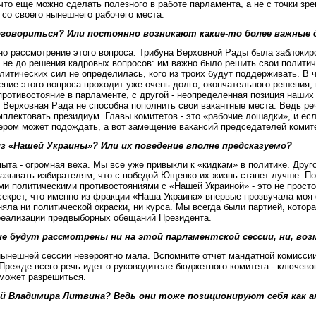
что еще можно сделать полезного в работе парламента, а не с точки зр
 со своего нынешнего рабочего места.
договориться? Или постоянно возникают какие-то более важные 
ано рассмотрение этого вопроса. Трибуна Верховной Рады была заблокир
 не до решения кадровых вопросов: им важно было решить свои политиче
олитических сил не определилась, кого из троих будут поддерживать. В 
ние этого вопроса проходит уже очень долго, окончательного решения,
противостояние в парламенте, с другой - неопределенная позиция наших
 Верховная Рада не способна пополнить свои вакантные места. Ведь реч
мплектовать президиум. Главы комитетов - это «рабочие лошадки», и есл
кером может подождать, а вот замещение вакансий председателей комит
з «Нашей Украины»? Или их поведение вполне предсказуемо?
пыта - огромная веха. Мы все уже привыкли к «кидкам» в политике. Друго
азывать избирателям, что с победой Ющенко их жизнь станет лучше. Поэ
ими политическими противостояниями с «Нашей Украиной» - это не просто
 секрет, что именно из фракции «Наша Украина» впервые прозвучала моя
няла ни политической окраски, ни курса. Мы всегда были партией, котор
 реализации предвыборных обещаний Президента.
е будут рассмотрены ни на этой парламентской сессии, ни, воз
 нынешней сессии невероятно мала. Вспомните отчет мандатной комиссии
режде всего речь идет о руководителе бюджетного комитета - ключевого
 может разрешиться.
 Владимира Литвина? Ведь они тоже позиционируют себя как ан