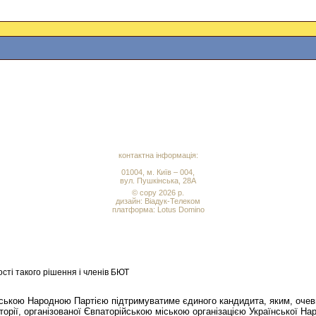
контактна інформація:
01004, м. Київ – 004,
вул. Пушкінська, 28А
© copy 2026 р.
дизайн:
Віадук-Телеком
платформа: Lotus Domino
ті такого рішення і членів БЮТ
нською Народною Партією підтримуватиме єдиного кандидита, яким, очев
рії, організованої Євпаторійською міською організацією Української Нар