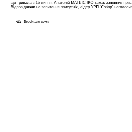
що тривала з 15 липня. Анатолій МАТВІЄНКО також запевнив присут
Відповідаючи на запитання присутніх, лідер УРП “Собор” наголоси
Версія для друку