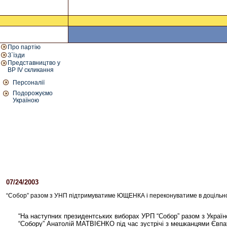
Про партію
З`їзди
Представництво у
ВР IV скликання
Персоналії
Подорожуємо
Україною
07/24/2003
04:42 PM
“Собор” разом з УНП підтримуватиме ЮЩЕНКА і переконуватиме в доцільнос
“На наступних президентських виборах УРП “Собор” разом з Украї
“Собору” Анатолій МАТВІЄНКО під час зустрічі з мешканцями Євпато