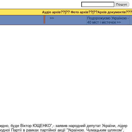
??|??
??|??
???
Аудіо архів
Фото архів
Архів документів
>>
Подорожуємо Україною -
40 міст і містечок >>
идно, буде Віктор ЮЩЕНКО”,- заявив народний депутат України, лідер
одної Партії в рамках партійної акції “Україною. Чумацьким шляхом”,