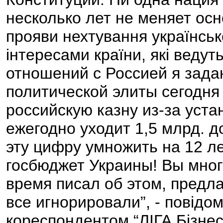
несколько лет не меняет осн
прояви нехтування українсь
інтересами країни, які ведут
отношений с Россией я задаю
политической элиты сегодня 
российскую казну из-за уст
ежегодно уходит 1,5 млрд. д
эту цифру умножить на 12 ле
госбюджет Украины! Вы мног
время писал об этом, предла
все игнорировали”, - повідо
кореспондентом “ЛІГА Бізне