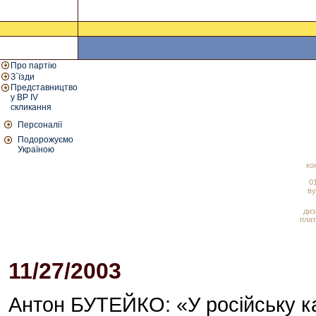
Про партію
З`їзди
Представництво
у ВР IV
скликання
Персоналії
Подорожуємо
Україною
ко
01
ву
диз
плат
11/27/2003
02:00 PM
Антон БУТЕЙКО: «У російську к