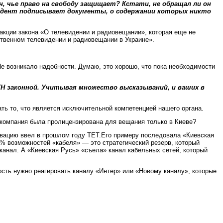
 чье право на свободу защищает? Кстати, не обращал ли он
зидент подписывает документы, о содержании которых никто
акции закона «О телевидении и радиовещании», которая еще не
твенном телевидении и радиовещании в Украине».
 Не возникало надобности. Думаю, это хорошо, что пока необходимости
ТН законной. Учитывая множество высказываний, и ваших в
ть то, что является исключительной компетенцией нашего органа.
а компания была пролицензирована для вещания только в Киеве?
 новацию ввел в прошлом году ТЕТ.Его примеру последовала «Киевская
0% возможностей «кабеля» — это стратегический резерв, который
канал. А «Киевская Русь» «съела» канал кабельных сетей, который
ость нужно реагировать каналу «Интер» или «Новому каналу», которые