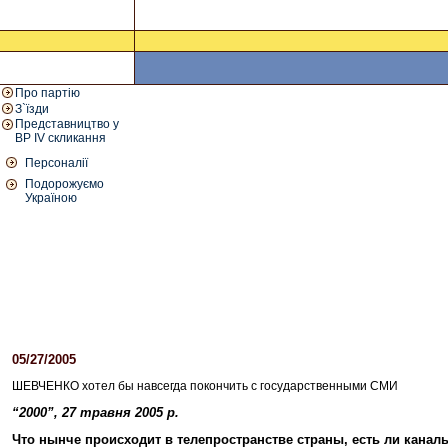
Про партію
З`їзди
Представництво у
ВР IV скликання
Персоналії
Подорожуємо
Україною
05/27/2005
04:45 PM
ШЕВЧЕНКО хотел бы навсегда покончить с государственными СМИ
“2000”, 27 травня 2005 р.
Что нынче происходит в телепространстве страны, есть ли канал