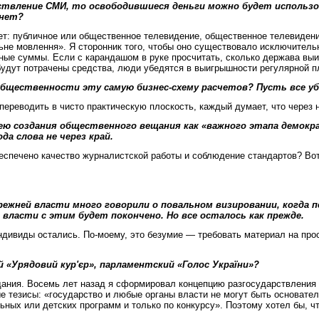
рствление СМИ, то освободившиеся деньги можно будет использо
хнет?
ет: публичное или общественное телевидение, общественное телевидение
льне мовлення». Я сторонник того, чтобы оно существовало исключитель
овные суммы. Если с карандашом в руке просчитать, сколько держава в
будут потрачены средства, люди убедятся в выигрышности регулярной 
щественности эту самую бизнес-схему расчетов? Пусть все уб
переводить в чисто практическую плоскость, каждый думает, что через 
ю создания общественного вещания как «важного этапа демократ
да слова не через край.
еспечено качество журналистской работы и соблюдение стандартов? Во
прежней власти много говорили о повальном визировании, когда
власти с этим будет покончено. Но все осталось как прежде.
ндивиды остались. По-моему, это безумие — требовать материал на про
«Урядовий кур'єр», парламентский «Голос України»?
ания. Восемь лет назад я сформировал концепцию разгосударствления 
е тезисы: «государство и любые органы власти не могут быть основат
льных или детских программ и только по конкурсу». Поэтому хотел бы,