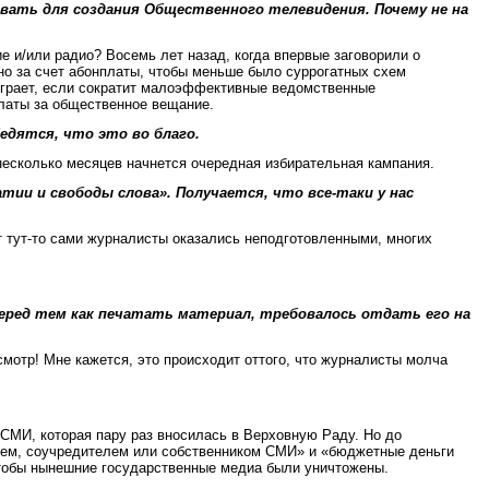
вать для создания Общественного телевидения. Почему не на
 и/или радио? Восемь лет назад, когда впервые заговорили о
но за счет абонплаты, чтобы меньше было суррогатных схем
ыиграет, если сократит малоэффективные ведомственные
платы за общественное вещание.
едятся, что это во благо.
несколько месяцев начнется очередная избирательная кампания.
ии и свободы слова». Получается, что все-таки у нас
т тут-то сами журналисты оказались неподготовленными, многих
 перед тем как печатать материал, требовалось отдать его на
смотр! Мне кажется, это происходит оттого, что журналисты молча
СМИ, которая пару раз вносилась в Верховную Раду. Но до
елем, соучредителем или собственником СМИ» и «бюджетные деньги
 чтобы нынешние государственные медиа были уничтожены.