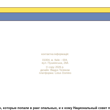
контактна інформація:
01004, м. Київ – 004,
вул. Пушкінська, 28А
© copy 2026 р.
дизайн:
Віадук-Телеком
платформа: Lotus Domino
ы, которые попали в ранг опальных, и к кому Национальный совет 