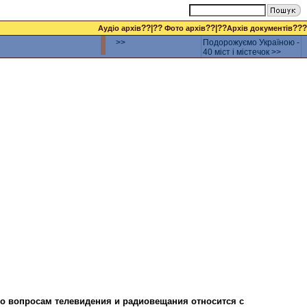
??|??
??|??
???
Аудіо архів
Фото архів
Архів документів
>>
Подорожуємо Україною -
40 міст і містечок >>
по вопросам телевидения и радиовещания относится с