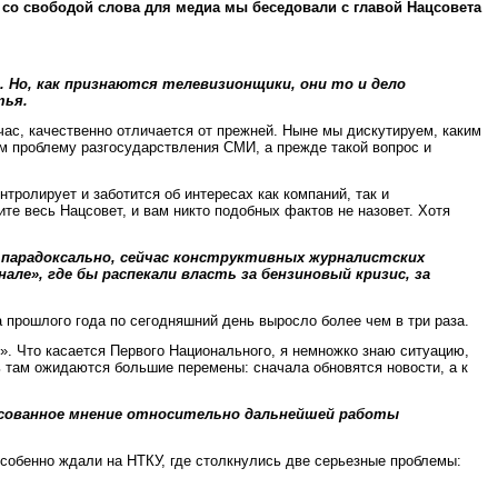
и со свободой слова для медиа мы беседовали с главой Нацсовета
 Но, как признаются телевизионщики, они то и дело
тья.
час, качественно отличается от прежней. Ныне мы дискутируем, каким
м проблему разгосударствления СМИ, а прежде такой вопрос и
нтролирует и заботится об интересах как компаний, так и
те весь Нацсовет, и вам никто подобных фактов не назовет. Хотя
и парадоксально, сейчас конструктивных журналистских
ле», где бы распекали власть за бензиновый кризис, за
 прошлого года по сегодняшний день выросло более чем в три раза.
й». Что касается Первого Национального, я немножко знаю ситуацию,
ь там ожидаются большие перемены: сначала обновятся новости, а к
ласованное мнение относительно дальнейшей работы
собенно ждали на НТКУ, где столкнулись две серьезные проблемы: