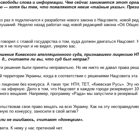
ободы слова и информации. Чем сейчас занимается этот орган,
ию — хотя бы тем, что появляются некие «тайные указы». Пре
раз я подключался к разработке нового закона о Нацсовете, новой ред
слушаний. Неделю назад работал над новой редакцией закона «Об Общес
е говорил с главой государства о том, куда должен двигаться Нацсовет.
ов я не получал и не видел, уверяю вас.
ешение Киевского апелляционного суда, признавшего лицензию Н
 д., считаете ли вы, что суд был неправ?
ти решения были приняты неправильно. Но им никто не давал права реша
й территории Украины, когда в соответствии с решениями Нацсовета эт
 лицензии без конкурса. А таких три: НТН, ТЕТ, «Киевская Русь». Эту
и на эфирную. Дело в том, что Нацсовет в каждом городе резервирует 1
ного вещания. Например, программу «Рада» мы запустили в резервный 
ельствовав свое право вещать на всю Украину. Как на эту несправедлив
ную по конкурсу, заносили в свой актив?
если не ошибаюсь, считают «донецким».
та. К нему у нас претензий нет.