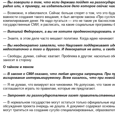
— Вы говорили о том, что если держава пойдет на разгосуда
радио или, к примеру, на издательское дело которое сейчас ча
— Возможно, я обмолвился. Сейчас больше спорят о том, что это буд
важности создания такого вещания, я был автором закона «Про суспі
компилирования денег. Не надо пугаться — это не такие уж басносл
государственные СМИ, и расписать, на какие социальные программы 
— Виталий Федорович, а вы не хотите продемонстрировать об
— Знаете, в этом деле часто мешают политики. Когда идею начинают 
— Вы неоднократно заявляли, что Нацсовет поддерживает иде
недостаточно и того и другого. И демократия не ахти, и свобо
— Свободы, думаю, сейчас хватает. Проблема в другом: насколько об
заносит в сторону.
О тайном и явном
— В законе о СМИ сказано, что любая цензура запрещена. При 
визирование интервьюируемому. Всем казалось, что при новой 
— Я не думаю, что визируют все чиновники. Но допускаю, что такие и
соглашаются играть по правилам, которые им предлагают.
— Затронет ли разгосударствление газет правительственный 
— В нормальном государстве могут остаться только официальные изд
обсуждения проекта очередь не дошла. А документ содержал основны
могут тратиться на создание сугубо специализированных, образовате