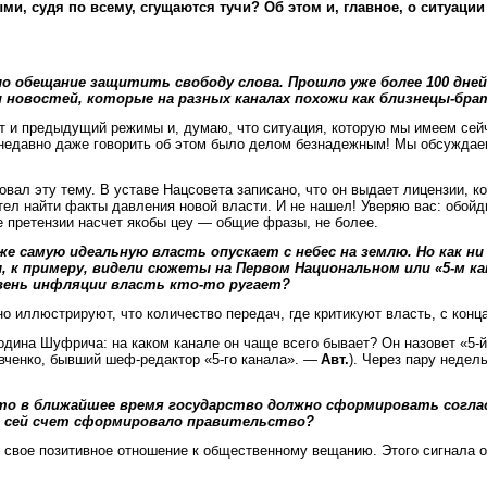
и, судя по всему, сгущаются тучи? Об этом и, главное, о ситуаци
 обещание защитить свободу слова. Прошло уже более 100 дней.
 новостей, которые на разных каналах похожи как близнецы-бра
от и предыдущий режимы и, думаю, что ситуация, которую мы имеем сей
недавно даже говорить об этом было делом безнадежным! Мы обсуждае
вал эту тему. В уставе Нацсовета записано, что он выдает лицензии, ко
тел найти факты давления новой власти. И не нашел! Уверяю вас: обойди
 претензии насчет якобы цеу — общие фразы, не более.
е самую идеальную власть опускает с небес на землю. Но как н
к примеру, видели сюжеты на Первом Национальном или «5-м кана
овень инфляции власть кто-то ругает?
 иллюстрируют, что количество передач, где критикуют власть, с конца
подина Шуфрича: на каком канале он чаще всего бывает? Он назовет «5-
вченко, бывший шеф-редактор «5-го канала». —
Авт.
). Через пару недел
 что в ближайшее время государство должно сформировать сог
а сей счет сформировало правительство?
 свое позитивное отношение к общественному вещанию. Этого сигнала о