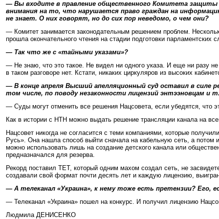
— Вы входите в правление общественного Комитета защиты св
внимания на то, что нарушается право граждан на информац
не знает. О них говорят, но до сих пор неведомо, о чем они?
— Комитет занимается законодательным решением проблем. Несколько 
прошла окончательного чтения на стадии подготовки парламентских 
— Так что же с «тайными указами»?
— Не знаю, что это такое. Не видел ни одного указа. И еще ни разу н
в таком разговоре нет. Кстати, никаких циркуляров из высоких кабинет
— В конце апреля Высший апелляционный суд оставил в силе р
том числе, по поводу незаконности лицензий энтээновцам и т.
— Суды могут отменить все решения Нацсовета, если убедятся, что э
Как в истории с НТН можно выдать решение трансляции канала на все
Нацсовет никогда не согласится с теми компаниями, которые получили
Русь». Она нашла способ выйти сначала на кабельную сеть, а потом 
можно использовать лишь на создание детского канала или обществен
предназначался для резерва.
Рекорд поставил ТЕТ, который одним махом создал сеть, не засвидет
создавали свой формат почти десять лет и каждую лицензию, выигран
— А телеканал «Украина», к нему тоже есть претензии? Его, 
— Телеканал «Украина» пошел на конкурс. И получил лицензию Нацсове
Людмила ДЕНИСЕНКО