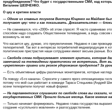
предубеждением? Что будет с государственными СМИ, над которым
Виталием ШЕВЧЕНКО.
О цеу и критике власти
— Одним из главных лозунгов Виктора Ющенко на Майдане было
получают цеу: что и как показывать. Доказательство — блоки
— Не сомневался, что «2000» об этом спросят. Я часто сравниваю эт
способом надо создавать Общественное телевидение, а ведь совсем 
возникнуть не мог.
Что касается цеу, думаю, это преувеличение. Недавно я сам провоциро
телезрителей. Так вот в интересах потребителей медиапродукции я хо
политические пристрастия наши сотрудники имеют весьма разные. Все
— Свобода слова подразумевает элемент критики, которая даж
замечаний на телевидении практически не встретишь. Вот вы, 
«укрепление» гривни или резкое удорожание продуктов? За ур
— Есть объективные цифры различных мониторингов, которые наглядно
По поводу «5-го канала». Спросите у самого ярого оппозиционера гос
потому что мой сын работает в команде Тараса Стецькива (Андрей Ше
осени телезрители получат новый формат.
— На парламентских слушаниях по свободе слова вы сказали,
государственных СМИ. Прошло больше месяца. Какое мнение н
— Только начинает формировать. Недавно глава государства выразил
создание «суспільного мовлення» и разгосударствление.