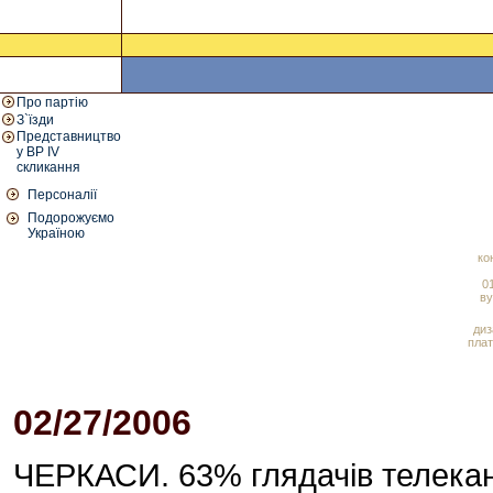
Про партію
З`їзди
Представництво
у ВР IV
скликання
Персоналії
Подорожуємо
Україною
ко
01
ву
диз
плат
02/27/2006
01:07 PM
ЧЕРКАСИ. 63% глядачів телекана