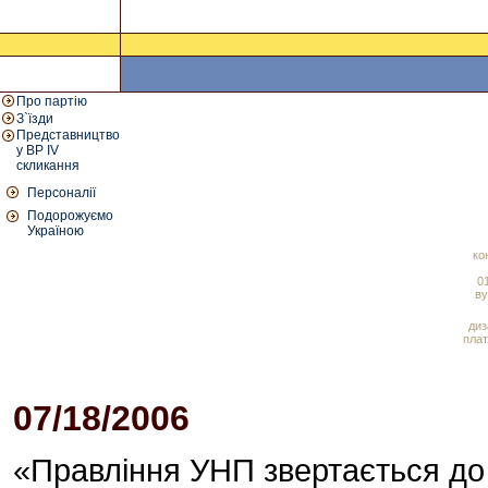
Про партію
З`їзди
Представництво
у ВР IV
скликання
Персоналії
Подорожуємо
Україною
ко
01
ву
диз
плат
07/18/2006
08:03 PM
«Правління УНП звертається до 