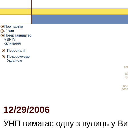
Про партію
З`їзди
Представництво
у ВР IV
скликання
Персоналії
Подорожуємо
Україною
ко
01
ву
диз
плат
12/29/2006
02:00 PM
УНП вимагає одну з вулиць у Ви