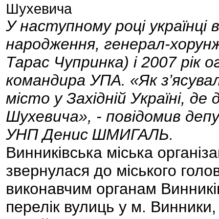
Шухевича
У наступному році українці 
народження, генерал-хорун
Тарас Чупринка) і 2007 рік
командира УПА. «Як з’ясувал
місто у Західній Україні, де
Шухевича», - повідомив депу
УНП Денис
ШМИГАЛЬ
.
Винниківська міська організа
звернулася до міського голо
виконавчим органам Винників
перелік вулиць у м. Винники,