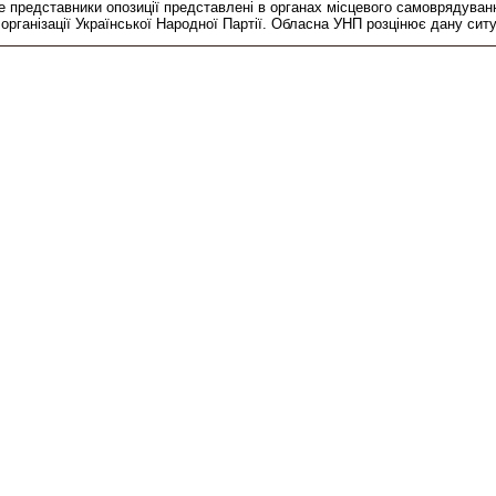
е представники опозиції представлені в органах місцевого самоврядуванн
ганізації Української Народної Партії. Обласна УНП розцінює дану ситу