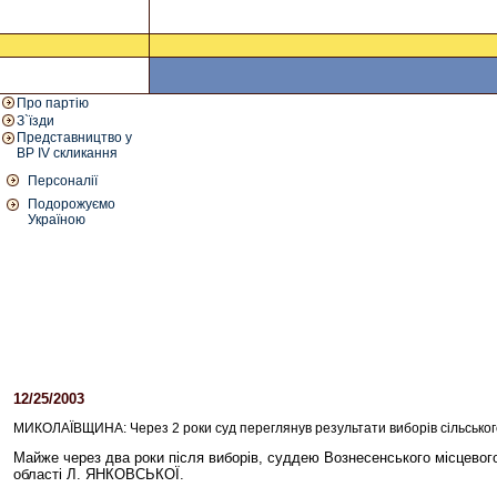
Про партію
З`їзди
Представництво у
ВР IV скликання
Персоналії
Подорожуємо
Україною
12/25/2003
09:00 PM
МИКОЛАЇВЩИНА: Через 2 роки суд переглянув результати виборів сільськог
Майже через два роки після виборів, суддею Вознесенського місцево
області Л. ЯНКОВСЬКОЇ.