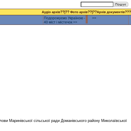
??|??
??|??
???
Аудіо архів
Фото архів
Архів документів
Подорожуємо Україною -
>>
40 міст і містечок >>
ови Маринівської сільської ради Доманівського району Миколаївської