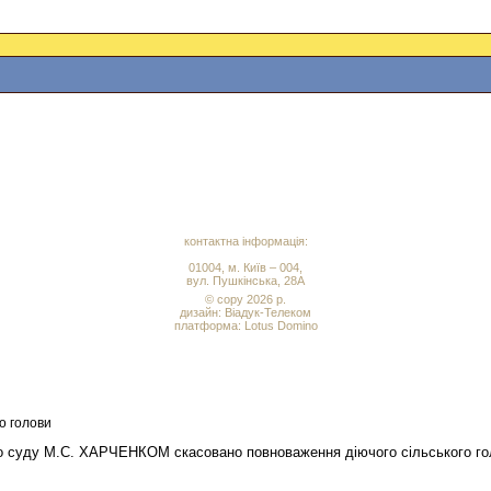
контактна інформація:
01004, м. Київ – 004,
вул. Пушкінська, 28А
© copy 2026 р.
дизайн:
Віадук-Телеком
платформа: Lotus Domino
о голови
го суду М.С. ХАРЧЕНКОМ скасовано повноваження діючого сільського гол