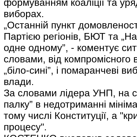
формуванням коаліції та уря
виборах.
„Останній пункт домовленост
Партією регіонів, БЮТ та „Н
одне одному”, - коментує с
словами, від компромісного 
„біло-сині”, і помаранчеві ви
влади.
За словами лідера УНП, на с
палку” в недотриманні мінім
тому числі Конституції, а "к
процесу".