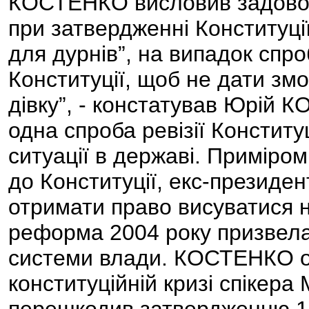
КОСТЕНКО висловив задовол
при затвердженні Конституції
для дурнів”, на випадок спроб
Конституції, щоб не дати змо
дівку”, - констатував Юрій 
одна спроба ревізії Конститу
ситуації в державі. Приміро
до Конституції, екс-президе
отримати право висуватися н
реформа 2004 року призвела
системи влади. КОСТЕНКО о
конституційній кризі спікер