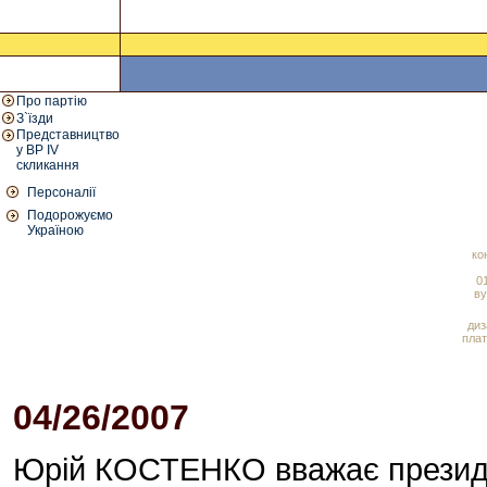
Про партію
З`їзди
Представництво
у ВР IV
скликання
Персоналії
Подорожуємо
Україною
ко
01
ву
диз
плат
04/26/2007
05:16 PM
Юрій КОСТЕНКО вважає президе