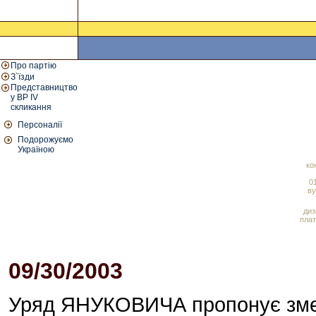
Про партію
З`їзди
Представництво
у ВР IV
скликання
Персоналії
Подорожуємо
Україною
ко
01
ву
диз
плат
09/30/2003
04:00 PM
Уряд ЯНУКОВИЧА пропонує змен