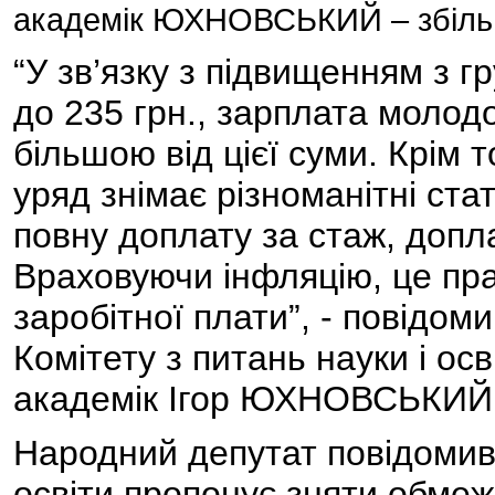
академік ЮХНОВСЬКИЙ – збіль
“У зв’язку з підвищенням з г
до 235 грн., зарплата молод
більшою від цієї суми. Крім т
уряд знімає різноманітні ста
повну доплату за стаж, допла
Враховуючи інфляцію, це пр
заробітної плати”, - повідом
Комітету з питань науки і осв
академік Ігор ЮХНОВСЬКИЙ
Народний депутат повідомив,
освіти пропонує зняти обмеж