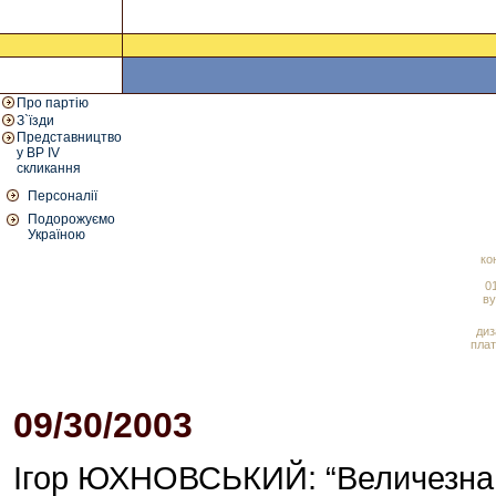
Про партію
З`їзди
Представництво
у ВР IV
скликання
Персоналії
Подорожуємо
Україною
ко
01
ву
диз
плат
09/30/2003
01:48 PM
Ігор ЮХНОВСЬКИЙ: “Величезна кі