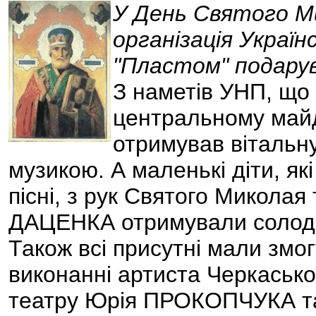
У День Святого М
організація Українс
"Пластом" подарув
З наметів УНП, що 
центральному майд
отримував вітальну
музикою. А маленькі діти, як
пісні, з рук Святого Миколая
ДАЦЕНКА отримували солодощ
Також всі присутні мали змог
виконанні артиста Черкасько
театру Юрія ПРОКОПЧУКА та