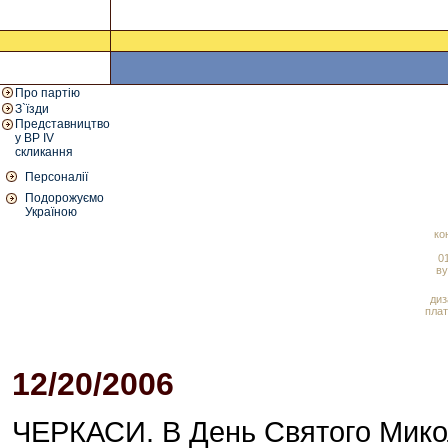
Про партію
З`їзди
Представництво
у ВР IV
скликання
Персоналії
Подорожуємо
Україною
ко
01
ву
диз
плат
12/20/2006
06:06 PM
ЧЕРКАСИ. В День Святого Мико