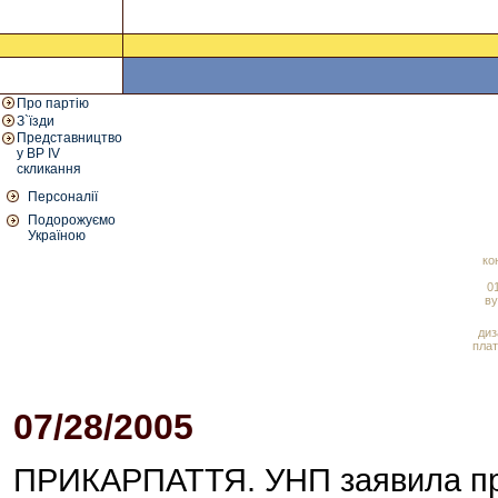
Про партію
З`їзди
Представництво
у ВР IV
скликання
Персоналії
Подорожуємо
Україною
ко
01
ву
диз
плат
07/28/2005
05:15 PM
ПРИКАРПАТТЯ. УНП заявила про 