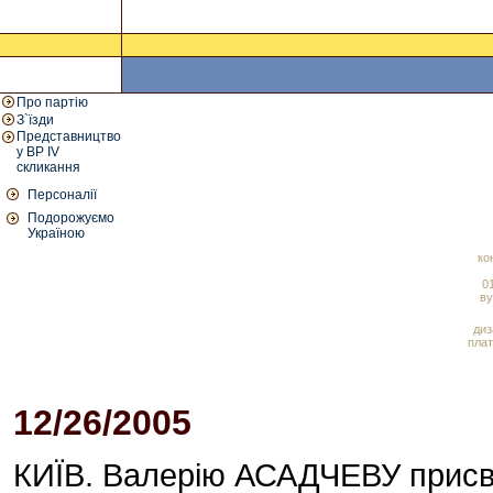
Про партію
З`їзди
Представництво
у ВР IV
скликання
Персоналії
Подорожуємо
Україною
ко
01
ву
диз
плат
12/26/2005
05:15 PM
КИЇВ. Валерію АСАДЧЕВУ присво