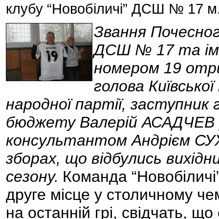
клубу “Новобіличі” ДСШ № 17 м
Звання Почесног
ДСШ № 17 та ім
номером 19 отр
голова Київської 
народної партії, заступник
бюджету Валерій АСАДЧЕВ ра
консультантом Андрієм СУ
зборах, що відбулись вихідн
сезону.
Команда “Новобіличі”
друге місце у столичному чемп
на останній грі, свідчать, що