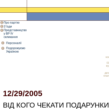
Про партію
З`їзди
Представництво
у ВР IV
скликання
Персоналії
Подорожуємо
Україною
ко
01
ву
диз
плат
12/29/2005
12:45 PM
ВІД КОГО ЧЕКАТИ ПОДАРУНКИ