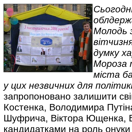
Сьогодні
облдерж
Молодь з
вітчизня
думку ха
Мороза 
міста ба
у цих незвичних для політикі
запропоновано залишити сві
Костенка, Володимира Путін
Шуфрича, Віктора Ющенка, Ві
кандидатками на роль онуки