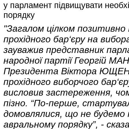
у парламент підвищувати необхі
порядку
"Загалом цілком позитивно 
прохідного бар‘єру на вибор
зауважив представник парла
народної партії Георгій М
Президента Віктора ЮЩЕНК
прохідного виборчого бар‘єр
висловив застереження, чом
пізно. “По-перше, стартувал
домовлялися, що не будемо 
авральному порядку”, - сказа