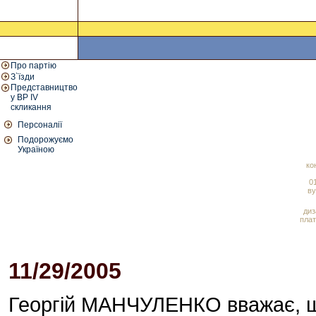
Про партію
З`їзди
Представництво
у ВР IV
скликання
Персоналії
Подорожуємо
Україною
ко
01
ву
диз
плат
11/29/2005
05:28 PM
Георгій МАНЧУЛЕНКО вважає, щ