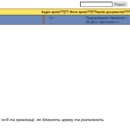
??|??
??|??
???
Аудіо архів
Фото архів
Архів документів
>>
Подорожуємо Україною -
40 міст і містечок >>
осіб та організації, які блокують церкву та розпалюють