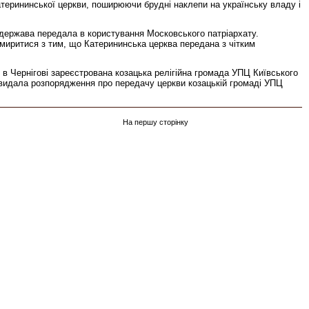
атерининської церкви, поширюючи брудні наклепи на українську владу і
ка держава передала в користування Московського патріархату.
змиритися з тим, що Катерининська церква передана з чітким
в Чернігові зареєстрована козацька релігійна громада УПЦ Київського
я видала розпорядження про передачу церкви козацькій громаді УПЦ
На першу сторінку