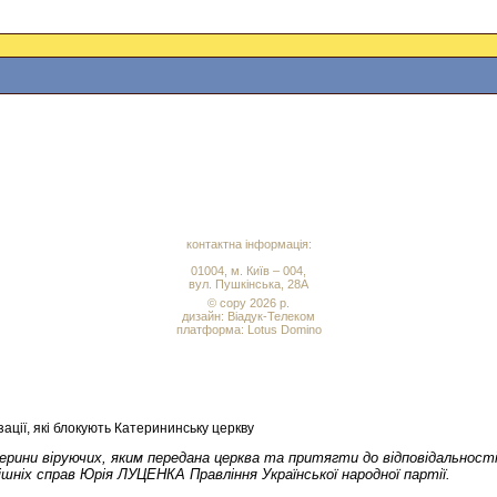
контактна інформація:
01004, м. Київ – 004,
вул. Пушкінська, 28А
© copy 2026 р.
дизайн:
Віадук-Телеком
платформа: Lotus Domino
ації, які блокують Катерининську церкву
ини віруючих, яким передана церква та притягти до відповідальності 
ішніх справ Юрія ЛУЦЕНКА Правління Української народної партії.