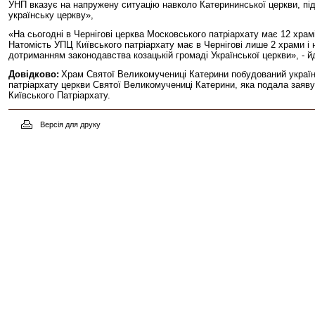
УНП вказує на напружену ситуацію навколо Катерининської церкви, під
українську церкву»,
«На сьогодні в Чернігові церква Московського патріархату має 12 храм
Натомість УПЦ Київського патріархату має в Чернігові лише 2 храми і
дотриманням законодавства козацькій громаді Української церкви», - й
Довідково:
Храм Святої Великомучениці Катерини побудований українс
патріархату церкви Святої Великомучениці Катерини, яка подала заяву
Київського Патріархату.
Версія для друку