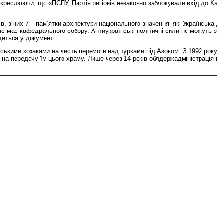
креслюючи, що «ПСПУ, Партія регіонів незаконно заблокували вхід до К
ів, з них 7 – пам’ятки архітектури національного значення, які Українсь
 не має кафедрального собору. Антиукраїнські політичні сили не можуть 
деться у документі.
ькими козаками на честь перемоги над турками під Азовом. З 1992 року 
 на передачу їм цього храму. Лише через 14 років облдержадміністраці