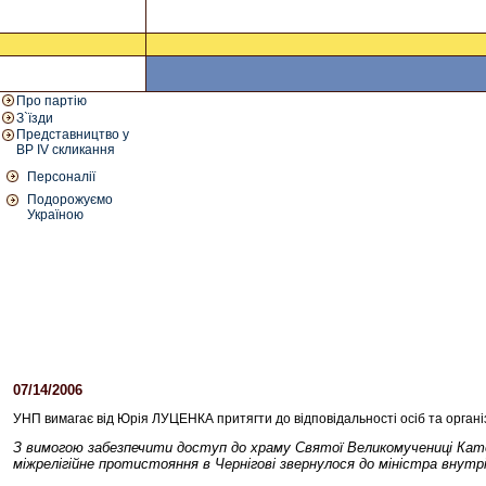
Про партію
З`їзди
Представництво у
ВР IV скликання
Персоналії
Подорожуємо
Україною
07/14/2006
03:01 PM
УНП вимагає від Юрія ЛУЦЕНКА притягти до відповідальності осіб та організ
З вимогою забезпечити доступ до храму Святої Великомучениці Катер
міжрелігійне протистояння в Чернігові звернулося до міністра внутр