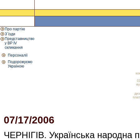
Про партію
З`їзди
Представництво
у ВР IV
скликання
Персоналії
Подорожуємо
Україною
ко
01
ву
диз
плат
07/17/2006
05:45 PM
ЧЕРНІГІВ. Українська народна п