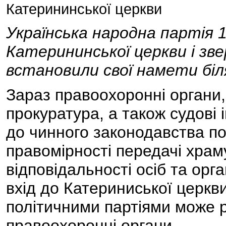
Катерининської церкви
Українська народна партія 
Катерининської церкви і зве
встановили свої намети біл
Зараз правоохоронні органи, 
прокуратура, а також судові 
до чинного законодавства п
правомірності передачі храм
відповідальності осіб та орга
вхід до Катериниської церкв
політичними партіями може р
правоохоронні органи.