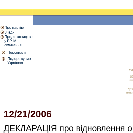
Про партію
З`їзди
Представництво
у ВР IV
скликання
Персоналії
Подорожуємо
Україною
ко
01
ву
диз
плат
12/21/2006
01:55 PM
ДЕКЛАРАЦІЯ про відновлення ор