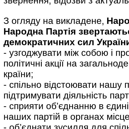
звернення, відозви з актуаль
З огляду на викладене,
Наро
Народна Партія звертаютьс
демократичних сил Україн
- узгоджувати між собою і пр
політичні акції на загальнод
країни;
- спільно відстоювати нашу 
підтримувати діяльність парт
- сприяти об’єднанню в єдині
наших партій в органах місце
- об’єднати зусилля для спіл