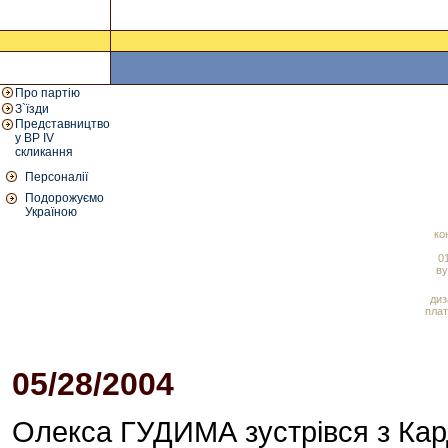
Про партію
З`їзди
Представництво
у ВР IV
скликання
Персоналії
Подорожуємо
Україною
ко
01
ву
диз
плат
05/28/2004
04:07 PM
Олекса ГУДИМА зустрівся з К