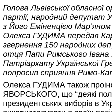
Голова Львівської обласної о
партії, народний депутат 
з Його Еміненцією Мар’ян
Олекса ГУДИМА передав Ка
звернення 150 народних де
отця Папи Римського Івана 
Патріархату Української Гр
попросив сприяння Римо-Ка
Олекса ГУДИМА також проі
ЯВОРСЬКОГО, що “деякі полі
президентських виборів в Ук