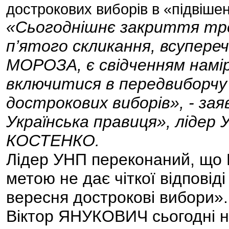
дострокових виборів в «підвіше
«Сьогоднішнє закриття трет
п’ятого скликання, всупере
МОРОЗА, є свідченням намір
включитися в передвиборчу
дострокових виборів», - заяв
Українська правиця», лідер 
КОСТЕНКО.
Лідер УНП переконаний, що П
метою не дає чіткої відповіді
вересня дострокові вибори». 
Віктор ЯНУКОВИЧ сьогодні на