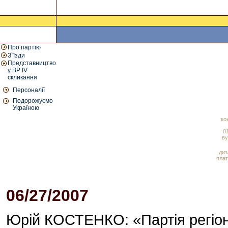
Про партію
З`їзди
Представництво
у ВР IV
скликання
Персоналії
Подорожуємо
Україною
ко
01
ву
диз
плат
06/27/2007
04:03 PM
Юрій КОСТЕНКО: «Партія регіон