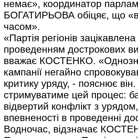
немає», координатор парламе
БОГАТИРЬОВА обіцяє, що «ві
часом».
«Партія регіонів зацікавлена
проведенням дострокових виб
вважає КОСТЕНКО. «Однозна
кампанії негайно спровокув
критику уряду, - пояснює він
стримуватиме цей процес: ба
відвертий конфлікт з урядом
впевненості в проведенні до
Водночас, відзначає КОСТЕН