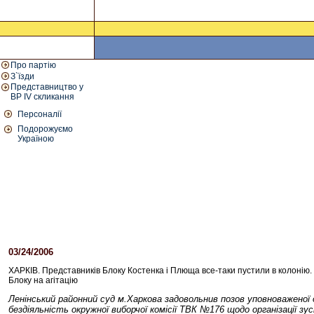
Про партію
З`їзди
Представництво у
ВР IV скликання
Персоналії
Подорожуємо
Україною
03/24/2006
02:32 PM
ХАРКІВ. Представників Блоку Костенка і Плюща все-таки пустили в колонію
Блоку на агітацію
Ленінський районний суд м.Харкова задовольнив позов уповноваженої
бездіяльність окружної виборчої комісії ТВК №176 щодо організації з