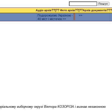
??|??
??|??
???
Аудіо архів
Фото архів
Архів документів
Подорожуємо Україною -
>>
40 міст і містечок >>
оріальному виборчому окрузі Віктора КОЗОРІЗА і визнав незаконною