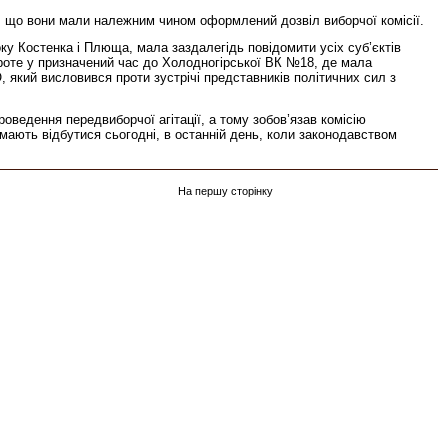
е, що вони мали належним чином оформлений дозвіл виборчої комісії.
оку Костенка і Плюща, мала заздалегідь повідомити усіх суб’єктів
 Проте у призначений час до Холодногірської ВК №18, де мала
 який висловився проти зустрічі представників політичних сил з
оведення передвиборчої агітації, а тому зобов’язав комісію
 мають відбутися сьогодні, в останній день, коли законодавством
На першу сторінку