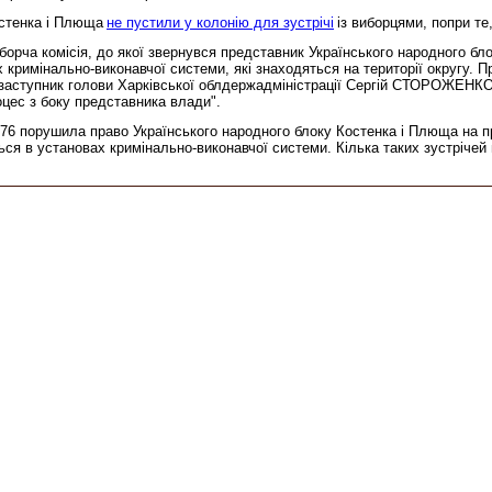
остенка і Плюща
не пустили у колонію для зустрічі
із виборцями, попри т
иборча комісія, до якої звернувся представник Українського народного бл
ах кримінально-виконавчої системи, які знаходяться на території округу.
 заступник голови Харківської облдержадміністрації Сергій СТОРОЖЕНКО,
оцес з боку представника влади".
76 порушила право Українського народного блоку Костенка і Плюща на пр
ться в установах кримінально-виконавчої системи. Кілька таких зустрічей