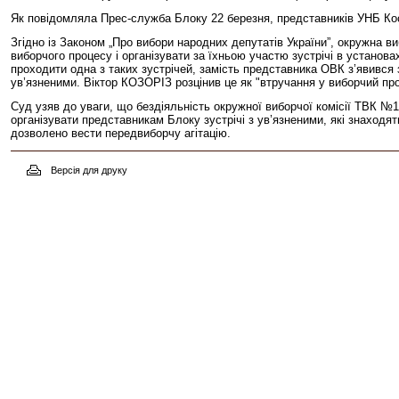
Як повідомляла Прес-служба Блоку 22 березня, представників УНБ К
Згідно із Законом „Про вибори народних депутатів України”, окружна в
виборчого процесу і організувати за їхньою участю зустрічі в установ
проходити одна з таких зустрічей, замість представника ОВК з’явився
ув’язненими. Віктор КОЗОРІЗ розцінив це як "втручання у виборчий пр
Суд узяв до уваги, що бездіяльність окружної виборчої комісії ТВК №1
організувати представникам Блоку зустрічі з ув’язненими, які знаходя
дозволено вести передвиборчу агітацію.
Версія для друку