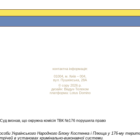
контактна інформація:
01004, м. Київ – 004,
вул. Пушкінська, 28А
© copy 2026 р.
дизайн:
Віадук-Телеком
платформа: Lotus Domino
. Суд визнав, що окружна комісія ТВК №176 порушила право
 особи Українського Народного Блоку Костенка і Плюща у 176-му терит
устрічей в установах кримінально-виконавчої системи.