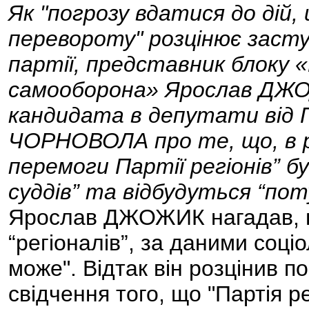
Як "погрозу вдатися до дій
перевороту" розцінює засту
партії, представник блоку 
самооборона» Ярослав ДЖО
кандидата в депутати від П
ЧОРНОВОЛА про те, що, в р
перемоги Партії регіонів” б
суддів” та відбудуться “поту
Ярослав ДЖОЖИК нагадав, що
“регіоналів”, за даними соці
може". Відтак він розцінив
свідчення того, що "Партія ре