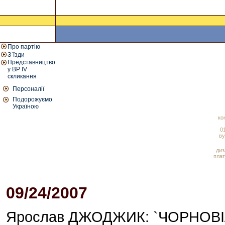
Про партію
З`їзди
Представництво
у ВР IV
скликання
Персоналії
Подорожуємо
Україною
ко
01
ву
диз
плат
09/24/2007
04:38 PM
Ярослав ДЖОДЖИК: `ЧОРНОВІЛ