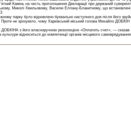
’ятний Камінь на честь проголошення Декларації про держаний сувереніте
цькому, Миколі Хвильовому, Василю Еллану-Блакитному, що встановлені 
З.
ому парку було відновлено буквально наступного дня після його зруйнув
 Проте не зрозуміло, чому Харківський міський голова Михайло ДОБКІН 
М.ДОБКІНА з його власноручною резолюцією «Оплатить счет», — сказав В
та культури відноситься до компетенції органів місцевого самоврядуванн