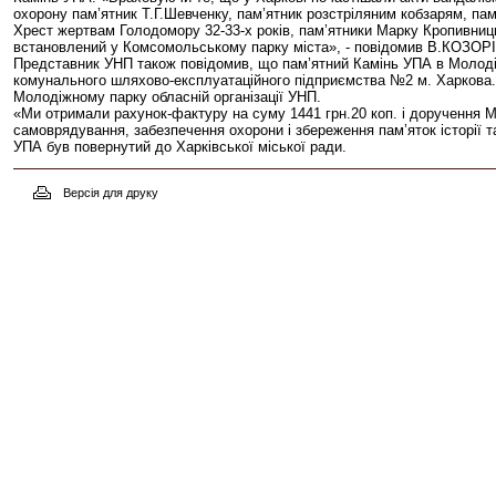
охорону пам’ятник Т.Г.Шевченку, пам’ятник розстріляним кобзарям, пам
Хрест жертвам Голодомору 32-33-х років, пам’ятники Марку Кропивни
встановлений у Комсомольському парку міста», - повідомив В.КОЗОРІ
Представник УНП також повідомив, що пам’ятний Камінь УПА в Молодіжн
комунального шляхово-експлуатаційного підприємства №2 м. Харкова.
Молодіжному парку обласній організації УНП.
«Ми отримали рахунок-фактуру на суму 1441 грн.20 коп. і доручення 
самоврядування, забезпечення охорони і збереження пам’яток історії 
УПА був повернутий до Харківської міської ради.
Версія для друку