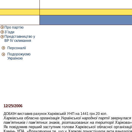
Про партію
З`їзди
Представництво у
ВР IV скликання
Персоналії
Подорожуємо
Україною
12/25/2006
03:25 PM
ДОБКІН виставив рахунок Харківській УНП на 1441 грн.20 коп.
Харківська обласна організація Української народної партії звернул
пам’ятників і пам’ятних знаків, розташованих на території Харкова»
Як повідомив перший заступник голови Харківської обласної організац
Камінь УПА. «Враховуючи те, що у Харкові почастішали акти вандалізм