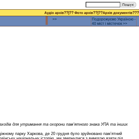
??|??
??|??
???
Аудіо архів
Фото архів
Архів документів
>>
Подорожуємо Україною -
40 міст і містечок >>
 заходів для утримання та охорони пам’ятного знака УПА та інших
діжному парку Харкова, де 20 грудня було зруйновано пам’ятний
аїнську національну історію, ми звернулися з вимогою взяти під