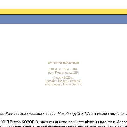
контактна інформація:
01004, м. Київ – 004,
вул. Пушкінська, 28А
© copy 2026 р.
дизайн:
Віадук-Телеком
платформа: Lotus Domino
ася до Харківського міського голови Михайла ДОБКІНА з вимогою «вжити
.
ії УНП Віктор КОЗОРІЗ, звернення було прийняте після інциденту в Моло
у щодо пам’ятників, якими вшановано видатних українських діячів та укр