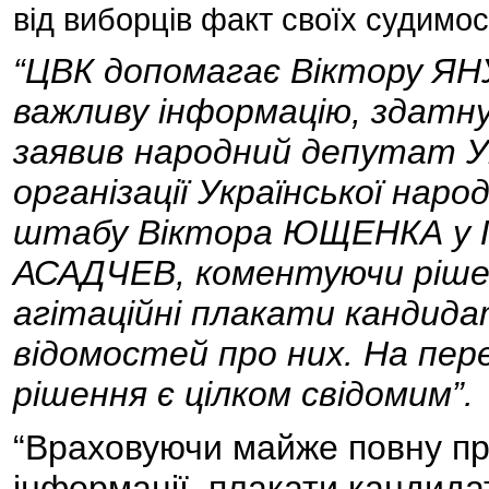
від виборців факт своїх судимос
“ЦВК допомагає Віктору ЯН
важливу інформацію, здатну 
заявив народний депутат Укр
організації Української наро
штабу Віктора ЮЩЕНКА у П
АСАДЧЕВ, коментуючи рішен
агітаційні плакати кандида
відомостей про них. На пе
рішення є цілком свідомим”.
“Враховуючи майже повну пр
інформації, плакати кандида