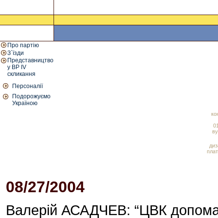
Про партію
З`їзди
Представництво
у ВР IV
скликання
Персоналії
Подорожуємо
Україною
ко
01
ву
диз
плат
08/27/2004
07:15 PM
Валерій АСАДЧЕВ: “ЦВК допома