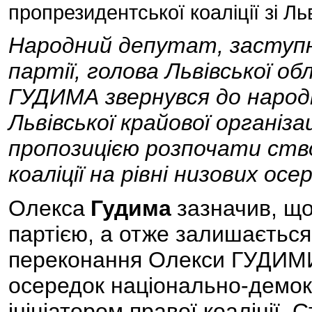
пропрезидентської коаліції зі Л
Народний депутат, заступни
партії, голова Львівської об
ГУДИМА звернувся до народ
Львівської крайової органі
пропозицією розпочати ств
коаліції на рівні низових осер
Олекса
Гудима
зазначив, щ
партією, а отже залишається
переконання Олекси ГУДИМИ,
осередок національно-демокр
ініціатором правої коаліції.