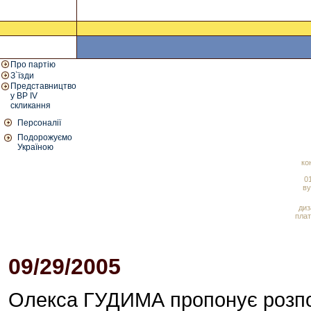
Про партію
З`їзди
Представництво
у ВР IV
скликання
Персоналії
Подорожуємо
Україною
ко
01
ву
диз
плат
09/29/2005
07:09 PM
Олекса ГУДИМА пропонує розпо