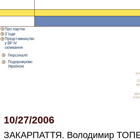
Про партію
З`їзди
Представництво
у ВР IV
скликання
Персоналії
Подорожуємо
Україною
ко
01
ву
диз
плат
10/27/2006
03:02 PM
ЗАКАРПАТТЯ. Володимир ТОПЕХ