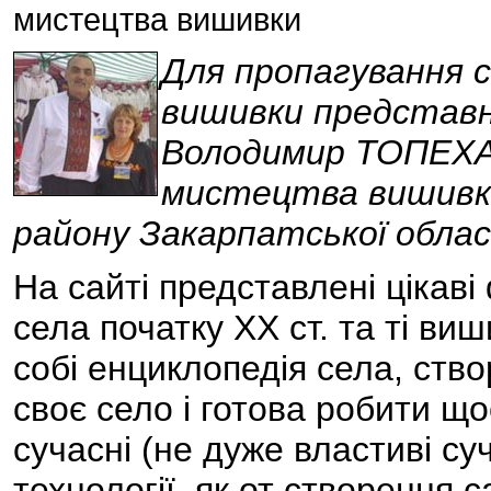
мистецтва вишивки
Для пропагування
вишивки представни
Володимир ТОПЕХА 
мистецтва вишивк
району Закарпатської обла
На сайті представлені цікав
села початку ХХ ст. та ті виш
собі енциклопедія села, ств
своє село і готова робити щ
сучасні (не дуже властиві с
технології, як от створення с