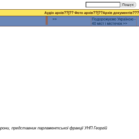
??|??
??|??
???
Аудіо архів
Фото архів
Архів документів
>>
Подорожуємо Україною -
40 міст і містечок >>
борони, представник парламентської фракції УНП Георгій