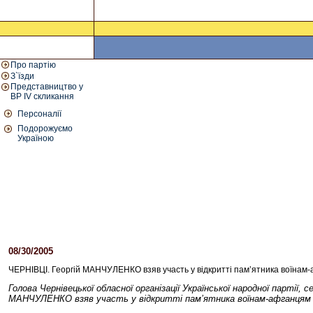
Про партію
З`їзди
Представництво у
ВР IV скликання
Персоналії
Подорожуємо
Україною
08/30/2005
05:57 PM
ЧЕРНІВЦІ. Георгій МАНЧУЛЕНКО взяв участь у відкритті пам’ятника воїнам
Голова Чернівецької обласної організації Української народної парті
МАНЧУЛЕНКО взяв участь у відкритті пам’ятника воїнам-афганцям 