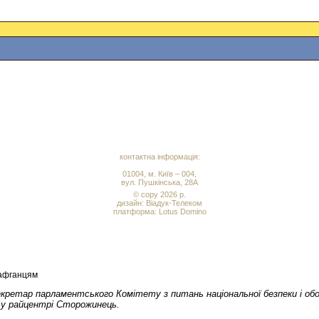
контактна інформація:
01004, м. Київ – 004,
вул. Пушкінська, 28А
© copy 2026 р.
дизайн:
Віадук-Телеком
платформа: Lotus Domino
-афганцям
ї, секретар парламентського Комітету з питань національної безпеки і о
у райцентрі Сторожинець.