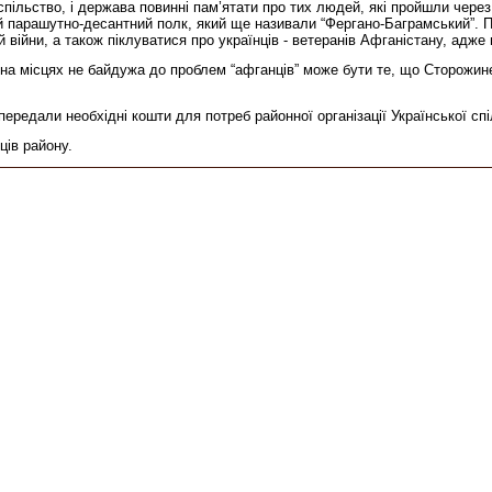
суспільство, і держава повинні пам’ятати про тих людей, які пройшли через
 парашутно-десантний полк, який ще називали “Фергано-Баграмський”. 
війни, а також піклуватися про українців - ветеранів Афганістану, адже в
а місцях не байдужа до проблем “афганців” може бути те, що Сторожине
ередали необхідні кошти для потреб районної організації Української сп
ців району.