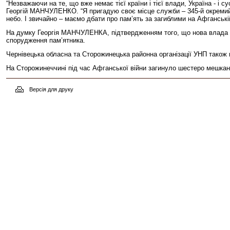
“Незважаючи на те, що вже немає тієї країни і тієї влади, Україна - і 
Георгій МАНЧУЛЕНКО. “Я пригадую своє місце служби – 345-й окремий
небо. І звичайно – маємо дбати про пам’ять за загиблими на Афганській 
На думку Георгія МАНЧУЛЕНКА, підтвердженням того, що нова влада н
спорудження пам’ятника.
Чернівецька обласна та Сторожинецька районна організації УНП також п
На Сторожинеччині під час Афганської війни загинуло шестеро мешкан
Версія для друку