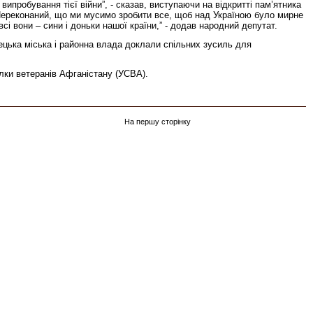
 випробування тієї війни”, - сказав, виступаючи на відкритті пам’ятника
Переконаний, що ми мусимо зробити все, щоб над Україною було мирне
сі вони – сини і доньки нашої країни,” - додав народний депутат.
цька міська і районна влада доклали спільних зусиль для
ілки ветеранів Афганістану (УСВА).
На першу сторінку