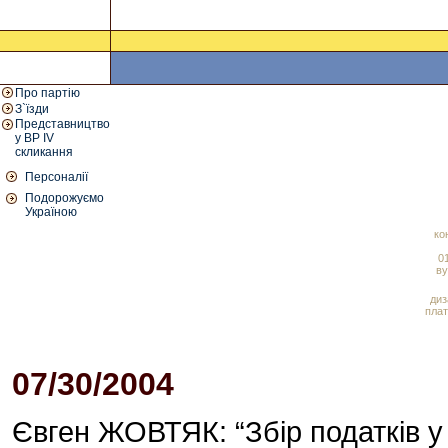
Про партію
З`їзди
Представництво
у ВР IV
скликання
Персоналії
Подорожуємо
Україною
ко
01
ву
диз
плат
07/30/2004
01:56 PM
Євген ЖОВТЯК: “Збір податків у 