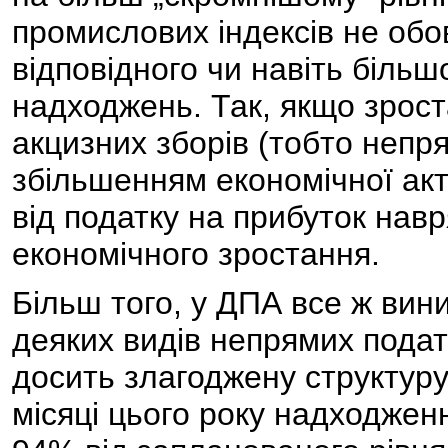
промислових індексів не обо
відповідного чи навіть біль
надходжень. Так, якщо зрос
акцизних зборів (тобто непря
збільшенням економічної акт
від податку на прибуток навр
економічного зростання.
Більш того, у ДПА все ж вин
деяких видів непрямих подат
досить злагоджену структуру
місяці цього року надходже