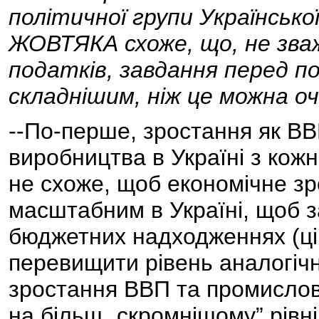
політичної групи Українсько
ЖОВТЯКА схоже, що, не зва
податків, завдання перед п
складнішим, ніж це можна оч
--По-перше, зростання як ВВ
виробництва в Україні з кож
не схоже, щоб економічне зр
масштабним в Україні, щоб 
бюджетних надходженнях (ці
перевищити рівень аналогічн
зростання ВВП та промислов
на більш „скромнішому” рівні