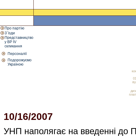
Про партію
З`їзди
Представництво
у ВР IV
скликання
Персоналії
Подорожуємо
Україною
ко
01
ву
диз
плат
10/16/2007
02:57 PM
УНП наполягає на введенні до П