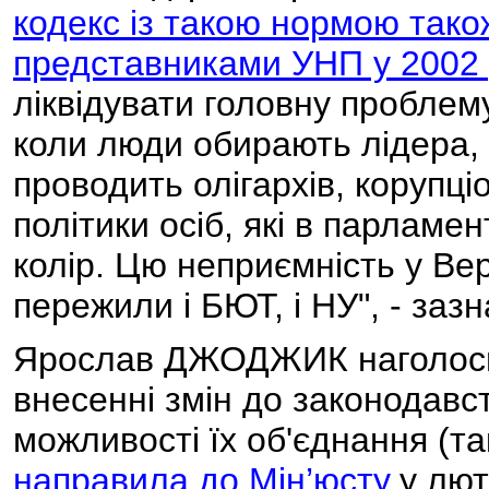
кодекс із такою нормою так
представниками УНП у 2002 
ліквідувати головну проблем
коли люди обирають лідера, 
проводить олігархів, корупці
політики осіб, які в парламе
колір. Цю неприємність у Ве
пережили і БЮТ, і НУ", - з
Ярослав ДЖОДЖИК наголосив
внесенні змін до законодавст
можливості їх об'єднання (та
направила до Мін’юсту
у лют