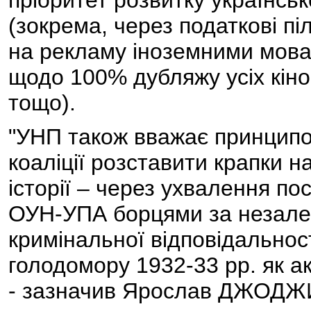
пріоритет розвитку українськ
(зокрема, через податкові п
на рекламу іноземними мовам
щодо 100% дубляжу усіх кіно
тощо).
"УНП також вважає принцип
коаліції розставити крапки на
історії – через ухвалення по
ОУН-УПА борцями за незалеж
кримінальної відповідальнос
голодомору 1932-33 рр. як ак
- зазначив Ярослав ДЖОДЖ