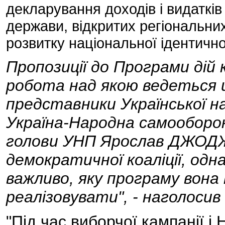
декларування доходів і видатк
держави, відкритих регіональних
розвитку національної ідентично
Пропозиції до Програми дій 
робота над якою ведеться 
представники Української на
Україна-Народна самооборон
голови УНП Ярослав ДЖОДЖ
демократичної коаліції, одн
важливо, яку програму вона
реалізовувати", - наголосив 
"Під час виборчої кампанії і