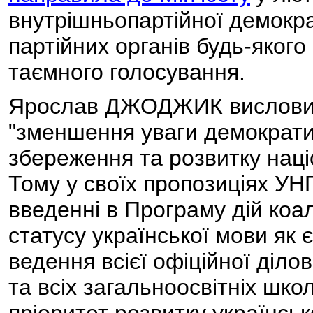
внутрішньопартійної демократ
партійних органів будь-яког
таємного голосування.
Ярослав ДЖОДЖИК висловив
"зменшення уваги демократич
збереження та розвитку націо
Тому у своїх пропозиціях УН
введенні в Програму дій коал
статусу української мови як 
ведення всієї офіційної діло
та всіх загальноосвітніх шк