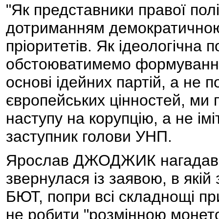
"Як представники правої пол
дотриманням демократичною
пріоритетів. Як ідеологічна 
обстоюватимемо формування 
основі ідейних партій, а не п
європейських цінностей, ми
наступу на корупцію, а не імі
заступник голови УНП.
Ярослав ДЖОДЖИК нагадав,
звернулася із заявою, в які
БЮТ, попри всі складнощі при
не робити "розмінною монето